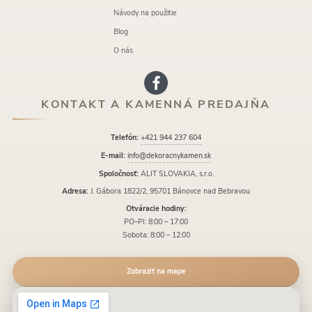
Návody na použitie
Blog
O nás
KONTAKT A KAMENNÁ PREDAJŇA
Telefón:
+421 944 237 604
E-mail:
info@dekoracnykamen.sk
Spoločnosť:
ALIT SLOVAKIA, s.r.o.
Adresa:
J. Gábora 1822/2, 95701 Bánovce nad Bebravou
Otváracie hodiny:
PO–PI: 8:00 – 17:00
Sobota: 8:00 – 12:00
Zobraziť na mape