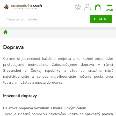
Prejsť
NÁKUPN
KOŠÍK
na
obsah
HĽADAŤ
Domov
Doprava
Ceníme si jedinečnosť každého projektu a ku každej objednávke
pristupujeme individuálne. Zabezpečujeme dopravu v rámci
Slovenskej a Českej republiky
a vždy sa snažíme nájsť
najefektívnejšie a cenovo najvýhodnejšie riešenie
podľa typu
tovaru, množstva a miesta doručenia.
Možnosti dopravy
Paletová preprava vozidlom s hydraulickým čelom
Tovar je zložený pomocou paletového vozíka na
spevnený povrch