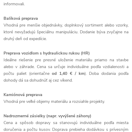
informovali.
Balíková preprava
Vhodná pre menšie objednávky, doplnkový sortiment alebo vzorky,
ktoré nevyžadujú špeciálnu manipuláciu. Dodanie býva zvyčajne na
druhý deň od expedície.
Preprava vozidlom s hydraulickou rukou (HR)
Ideálne riešenie pre presné uloženie materiálu priamo na stavbe
alebo v záhrade. Cena sa určuje individuálne podľa vzdialenosti a
počtu paliet (orientačne
od 1,40 € / km
). Doba dodania podľa
dohody dá sa dohudnúť aj cez víkend.
Kamiónová preprava
Vhodná pre veľké objemy materiálu a rozsiahle projekty.
Nadrozmerné zásielky (napr. vyvýšené záhony)
Cena a spôsob dopravy sa stanovujú individuálne podľa miesta
doručenia a počtu kusov. Doprava prebieha dodávkou s prívesným