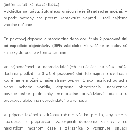
(betón, asfalt, zámková dlažba).
Vykládka na trávu, štrk alebo ornicu nie je štandardne možná.
V
prípade potreby nás prosím kontaktujte vopred – radi nájdeme
vhodné riešenie.
Pri paletovej doprave je štandardná doba doručenia
2 pracovné dni
od expedície objednávky (98% zásielok)
. Vo väčšine prípadov sú
zásielky doručené v tomto termíne.
Vo výnimočných a nepredvídateľných situáciách sa však môže
dodanie predĺžiť na
3 až 4 pracovné dni
. Ide najmä o okolnosti,
ktoré nie je možné z našej strany ovplyvniť, ako napríklad porucha
alebo nehoda vozidla, dopravné obmedzenia, nepriaznivé
poveternostné podmienky, mimoriadne prevádzkové udalosti u
prepravcu alebo iné nepredvídateľné okolnosti.
V prípade takéhoto zdržania robíme všetko pre to, aby sme v
spolupráci s prepravcom zabezpečili doručenie zásielky v čo
najkratšom možnom čase a zákazníka o vzniknutej situácii