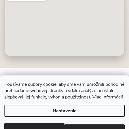
Používame súbory cookie, aby sme vám umožnili pohodlné
prehliadanie webovej stránky a vďaka analýze neustále
Z
zlepšovali jej funkcie, výkon a použiteľnosť.
ALIT SLOVAKIA
Viac informácií
á
p
Nastavenie
ä
Copyright 2026
Dekoračný kameň
. Všetky práva vyhradené.
Upraviť
t
nastavenie cookies
i