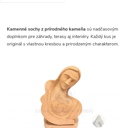
O
v
l
Kamenné sochy z prírodného kameňa
sú nadčasovým
á
doplnkom pre záhrady, terasy aj interiéry. Každý kus je
d
originál s vlastnou kresbou a prirodzeným charakterom.
a
c
i
e
p
r
v
k
y
v
ý
p
i
s
u