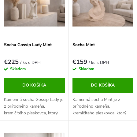
p
s
Abecedne
r
p
o
r
d
o
u
d
k
u
t
Socha Gossip Lady Mint
Socha Mint
k
o
t
v
o
€225
€159
/ ks s DPH
/ ks s DPH
v
Skladom
Skladom
DO KOŠÍKA
DO KOŠÍKA
Kamenná socha Gossip Lady je
Kamenná socha Mint je z
z prírodného kameňa,
prírodného kameňa,
kremičitého pieskovca, ktorý
kremičitého pieskovca, ktorý
bol opracovaný do vizuálne
bol opracovaný do vizuálne
zaujímavého trojrozmerného
zaujímavého trojrozmerného
tvaru. Kamenosochárstvo je
tvaru. Kamenosochárstvo je