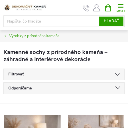
Prejsť
NÁKUPN
KOŠÍK
na
obsah
HĽADAŤ
Výrobky z prírodného kameňa
Kamenné sochy z prírodného kameňa –
záhradné a interiérové dekorácie
Filtrovať
R
Odporúčame
a
d
Najlacnejšie
e
V
n
Najdrahšie
ý
i
p
Najpredávanejšie
e
i