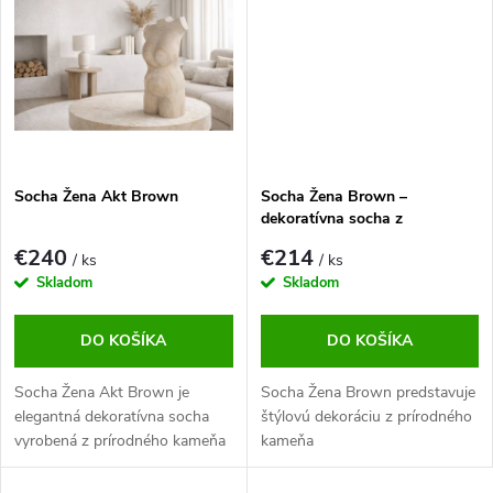
činnosť, pri ktorej sa kúsky
činnosť, pri ktorej sa kúsky
hrubého prírodného kameňa
hrubého prírodného kameňa
tvarujú kontrolovaným...
tvarujú kontrolovaným...
Socha Žena Akt Brown
Socha Žena Brown –
dekoratívna socha z
prírodného kameňa
€240
€214
/ ks
/ ks
Skladom
Skladom
DO KOŠÍKA
DO KOŠÍKA
Socha Žena Akt Brown je
Socha Žena Brown predstavuje
elegantná dekoratívna socha
štýlovú dekoráciu z prírodného
vyrobená z prírodného kameňa
kameňa