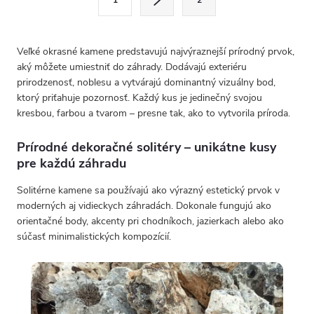
t
c
r
i
á
e
n
Veľké okrasné kamene predstavujú najvýraznejší prírodný prvok,
p
k
r
aký môžete umiestniť do záhrady. Dodávajú exteriéru
o
v
v
prirodzenosť, noblesu a vytvárajú dominantný vizuálny bod,
k
a
ktorý priťahuje pozornosť. Každý kus je jedinečný svojou
n
y
kresbou, farbou a tvarom – presne tak, ako to vytvorila príroda.
i
v
e
ý
Prírodné dekoračné solitéry – unikátne kusy
p
pre každú záhradu
i
s
Solitérne kamene sa používajú ako výrazný estetický prvok v
u
moderných aj vidieckych záhradách. Dokonale fungujú ako
orientačné body, akcenty pri chodníkoch, jazierkach alebo ako
súčasť minimalistických kompozícií.