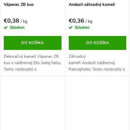
Vápenec ZB kus
Andezit záhradný kameň
€0,38
€0,36
/ kg
/ kg
Skladom
Skladom
DO KOŠÍKA
DO KOŠÍKA
Dekoračný kameň Vápenec ZB
Záhradný
kus s nádhernej žlto bielej farby.
kameň Andezit nádhernej
Tento neobvyklý a
fialovejfarby. Tento neobvyklý a
pútavý okrasný kameň určite
pútavý okrasný kameň určite
zlepší každú záhradu.
zlepší každú záhradu. Je
mimoriadne krásny, keď je
mokrý; ideálne pre vodné prvky.