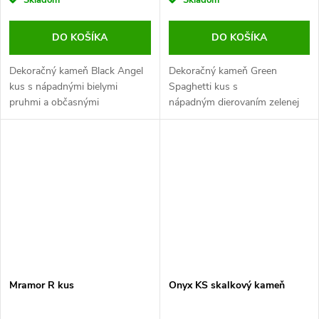
DO KOŠÍKA
DO KOŠÍKA
Dekoračný kameň Black Angel
Dekoračný kameň Green
kus s nápadnými bielymi
Spaghetti kus s
pruhmi a občasnými
nápadným dierovaním zelenej
jantárovými tónmi. Tento
farby. Tento neobvyklý a
neobvyklý a pútavý okrasný
pútavý okrasný kameň určite
kameň určite zlepší každú
zlepší každú záhradu.
záhradu. Je mimoriadne krásny,
keď je mokrý; ideálne pre vodné
prvky.
Mramor R kus
Onyx KS skalkový kameň