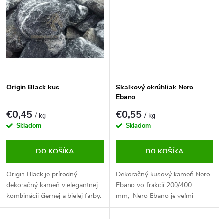
prvky.
Origin Black kus
Skalkový okrúhliak Nero
Ebano
€0,45
€0,55
/ kg
/ kg
Skladom
Skladom
DO KOŠÍKA
DO KOŠÍKA
Origin Black je prírodný
Dekoračný kusový kameň Nero
dekoračný kameň v elegantnej
Ebano vo frakcií 200/400
kombinácii čiernej a bielej farby.
mm, Nero Ebano je veľmi
Vhodný na dekoráciu záhrad,
estetického a pôsobivého
skálok a exteriérových plôch,
vzhľadu krásne vyznie na väčšej