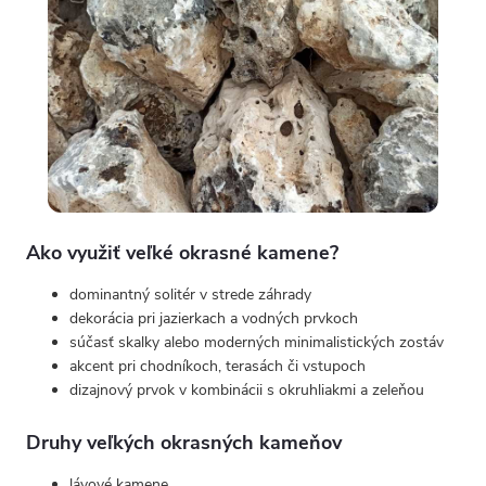
Ako využiť veľké okrasné kamene?
dominantný solitér v strede záhrady
dekorácia pri jazierkach a vodných prvkoch
súčasť skalky alebo moderných minimalistických zostáv
akcent pri chodníkoch, terasách či vstupoch
dizajnový prvok v kombinácii s okruhliakmi a zeleňou
Druhy veľkých okrasných kameňov
lávové kamene