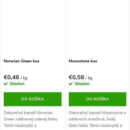
kde vytvára výrazný kontrastný
ploche.
prvok.
Norwian Green kus
Moonstone kus
€0,48
€0,58
/ kg
/ kg
Skladom
Skladom
DO KOŠÍKA
DO KOŠÍKA
Dekoračný kameň Norwian
Dekoračný kameň Moonstone v
Green nádhernej zelenej farby.
odtienoch oranžová, šedá,
Tento neobvyklý a
biela farba. Tento neobvyklý a