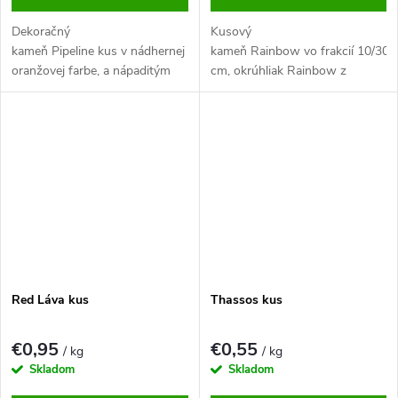
Dekoračný
Kusový
kameň Pipeline kus v nádhernej
kameň Rainbow vo frakcií 10/30
oranžovej farbe, a nápaditým
cm, okrúhliak Rainbow z
dierovaním. Tento neobvyklý a
pieskovca je veľmi estetického a
pútavý okrasný kameň určite
pôsobivého vzhľadu krásne
zlepší každú záhradu.
vyznie na väčšej ploche, pri
ktorej je viac viditeľná jeho
nádherná štruktúrovaná
kresba.
Red Láva kus
Thassos kus
€0,95
€0,55
/ kg
/ kg
Skladom
Skladom