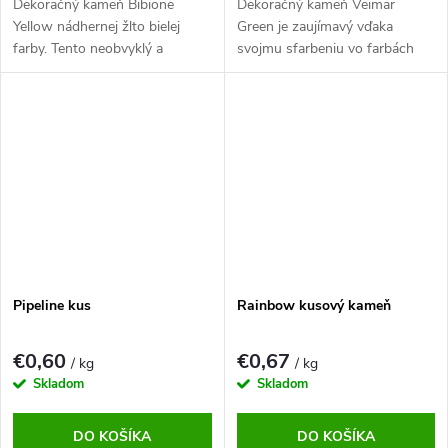
Dekoračný kameň Bibione
Dekoračný kameň Veimar
Yellow nádhernej žlto bielej
Green je zaujímavý vďaka
farby. Tento neobvyklý a
svojmu sfarbeniu vo farbách
pútavý okrasný kameň určite
zelená, čierna a biela s
zlepší každú záhradu.
výrazným mramorovaním.
Tento neobvyklý a
pútavý okrasný kameň určite
zlepší každú záhradu.
Pipeline kus
Rainbow kusový kameň
€0,60
€0,67
/ kg
/ kg
Skladom
Skladom
DO KOŠÍKA
DO KOŠÍKA