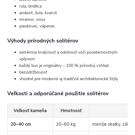
rula, bridlica
andezit, žula, kvarcit
mramor, onyx
pieskovec, vápenec
Výhody prírodných solitérov
extrémna trvácnosť a odolnosť voči poveternostným
vplyvom
každý kus je originálny – 100 % prírodný vzhľad
bezúdržbovosť
vhodné pre moderné aj tradičné architektonické štýly
Veľkosti a odporúčané použitie solitérov
Veľkosť kameňa
Hmotnosť
Vh
20–40 cm
20–60 kg
menšie skalky, záhon