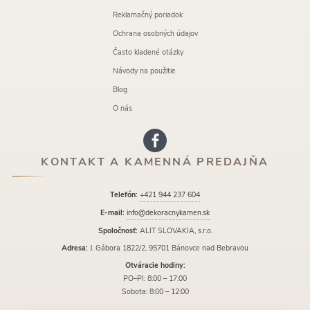
Reklamačný poriadok
Ochrana osobných údajov
Často kladené otázky
Návody na použitie
Blog
O nás
KONTAKT A KAMENNÁ PREDAJŇA
Telefón:
+421 944 237 604
E-mail:
info@dekoracnykamen.sk
Spoločnosť:
ALIT SLOVAKIA, s.r.o.
Adresa:
J. Gábora 1822/2, 95701 Bánovce nad Bebravou
Otváracie hodiny:
PO–PI: 8:00 – 17:00
Sobota: 8:00 – 12:00