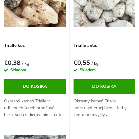
p
s
Abecedne
r
p
o
r
d
o
u
d
k
u
t
Trialle kus
Trialle antic
k
o
t
v
o
€0,38
€0,55
/ kg
/ kg
v
Skladom
Skladom
DO KOŠÍKA
DO KOŠÍKA
Okrasný kameň Trialle v
Okrasný kameň Trialle
odtieňoch farieb oranžová,
antic nádhernej bledej farby.
biela, šedá s dierovaním. Tento
Tento neobvyklý a
neobvyklý a pútavý okrasný
pútavý okrasný kameň určite
kameň určite zlepší každú
zlepší každú záhradu. Je ideálny
záhradu. Je ideálny pre vodné
pre vodné prvky.