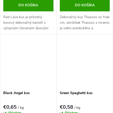
DO KOŠÍKA
DO KOŠÍKA
Red Láva kus je prírodný
Dekoračný kus Thassos vo frakcií
kusový dekoračný kameň s
cm, okrúhliak Thassos z mramoru
výrazným červeným lávovým
je veľmi estetického a
sfarbením. Vhodný do záhrady,
pôsobivého vzhľadu krásne
exteriéru aj ako dekoratívny
vyznie na väčšej ploche, pri
prvok do akvária.
ktorej je viac viditeľná jeho
nádherná sneho biela farba.
Black Angel kus
Green Spaghetti kus
€0,65
€0,58
/ kg
/ kg
Skladom
Skladom