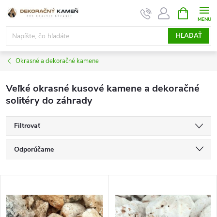
Prejsť
NÁKUPN
KOŠÍK
na
obsah
HĽADAŤ
Okrasné a dekoračné kamene
Veľké okrasné kusové kamene a dekoračné
solitéry do záhrady
Filtrovať
R
Odporúčame
a
d
Najlacnejšie
e
V
n
Najdrahšie
ý
i
p
Najpredávanejšie
e
i