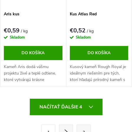
Aris kus
Kus Atlas Red
€0,59
€0,52
/ kg
/ kg
Skladom
Skladom
DO KOŠÍKA
DO KOŠÍKA
Kameň Aris dodá vášmu
Kusový kameň Rough Royal je
projektu živé a teplé odtiene,
ideálnym riešením pre tých,
ktoré vytvárajú krásne
ktorí hľadajú prírodný kameň s
kontrasty v záhradách, skalkách
vysokou odolnosťou a
a pri dekoratívnych aplikáciách.
elegantným vzhľadom.
O
NAČÍTAŤ ĎALŠIE 4
v
l
á
d
S
a
1
2