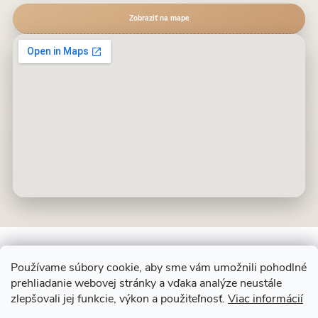
Zobraziť na mape
Používame súbory cookie, aby sme vám umožnili pohodlné
prehliadanie webovej stránky a vďaka analýze neustále
Z
ALIT SLOVAKIA
zlepšovali jej funkcie, výkon a použiteľnosť.
Viac informácií
á