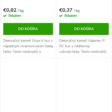
€0,82
€0,37
/ kg
/ kg
Skladom
Skladom
DO KOŠÍKA
DO KOŠÍKA
Dekoračný kameň Onyx K kus s
Dekoračný kameň Vápenec P-
nápadným mramorovaním bielej
RC kus s nádhernej
farby. Tento neobvyklý a
ružovej farby. Tento neobvyklý
pútavý okrasný kameň určite
a pútavý okrasný kameň určite
zlepší každú záhradu.
zlepší každú záhradu.