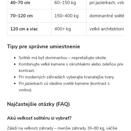
40–70 cm
60–150 kg
pri jazierkach, vstup
70–120 cm
150–400 kg
dominantné solitéry
120 cm a viac
400+ kg
veľké architektonick
Tipy pre správne umiestnenie
Solitér má byť dominantou – nepreťažujte okolie.
Kombinujte veľké kamene s okruhliakmi alebo zeleňou pre
kontrast.
Pri moderných záhradách vyberajte hranatejšie tvary.
Pri jazierkach sú ideálne svetlé kamene (kontrast s
vodou).
Najčastejšie otázky (FAQ)
Akú veľkosť solitéru si vybrať?
Záleží na veľkosti záhrady – menšie záhrady 30–80 kg, väčšie