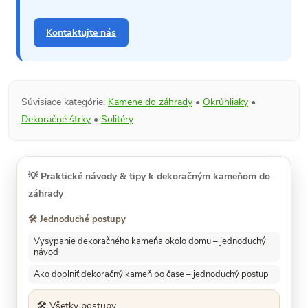
Kontaktujte nás
Súvisiace kategórie:
Kamene do záhrady
•
Okrúhliaky
•
Dekoračné štrky
•
Solitéry
💡
Praktické návody & tipy k dekoračným kameňom do
záhrady
🛠️ Jednoduché postupy
Vysypanie dekoračného kameňa okolo domu – jednoduchý
návod
Ako doplniť dekoračný kameň po čase – jednoduchý postup
🛠️ Všetky postupy