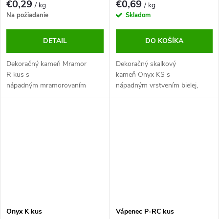
€0,29
€0,69
/ kg
/ kg
Na požiadanie
Skladom
DETAIL
DO KOŠÍKA
Dekoračný kameň Mramor
Dekoračný skalkový
R kus s
kameň Onyx KS s
nápadným mramorovaním
nápadným vrstvením bielej,
ružovej farby. Tento neobvyklý
ružovej a fialovej farby. Tento
a pútavý okrasný kameň určite
neobvyklý a pútavý okrasný
zlepší každú záhradu.
kameň určite zlepší každú
záhradu.
Onyx K kus
Vápenec P-RC kus