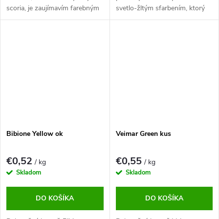
scoria, je zaujímavím farebným
svetlo-žltým sfarbením, ktorý
doplnkom do záhrady.
prirodzene rozjasní záhradu
Nádherne sfarbená láva čiernej
alebo exteriérovú plochu.
farby ožví vašu záhradu.
Vhodný ako solitér aj doplnok
Lávový okrasný kameň je veľmi
ku skalkám a záhonom.
ľahký a výborne sa s ním v
záhrade pracuje.
Bibione Yellow ok
Veimar Green kus
€0,52
€0,55
/ kg
/ kg
Skladom
Skladom
DO KOŠÍKA
DO KOŠÍKA