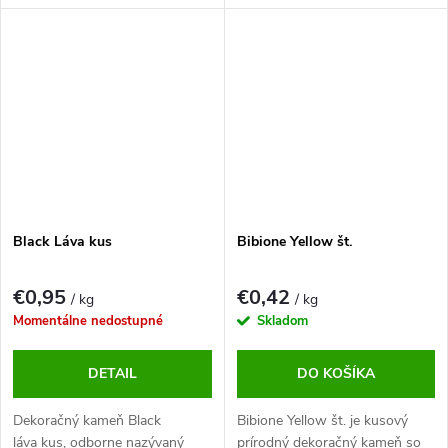
pútavý okrasný kameň určite
pútavý okrasný kameň určite
zlepší každú záhradu.
zlepší každú záhradu.
Black Láva kus
Bibione Yellow št.
€0,95
€0,42
/ kg
/ kg
Momentálne nedostupné
Skladom
DETAIL
DO KOŠÍKA
Dekoračný kameň Black
Bibione Yellow št. je kusový
láva kus, odborne nazývaný
prírodný dekoračný kameň so