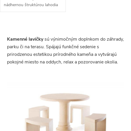
nádhernou štruktúrou lahodia
oku v interiéri a exteriéri.
O
v
l
Kamenné lavičky
sú výnimočným doplnkom do záhrady,
á
parku či na terasu. Spájajú funkčné sedenie s
d
prirodzenou estetikou prírodného kameňa a vytvárajú
a
c
pokojné miesto na oddych, relax a pozorovanie okolia.
i
e
p
r
v
k
y
v
ý
p
i