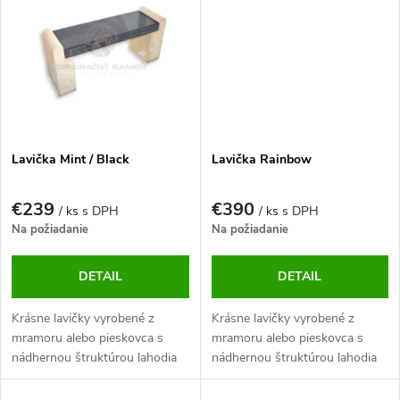
medzi štýlom a funkčnosťou.
mnoho sezón.
Lavička Mint / Black
Lavička Rainbow
€239
€390
/ ks s DPH
/ ks s DPH
Na požiadanie
Na požiadanie
DETAIL
DETAIL
Krásne lavičky vyrobené z
Krásne lavičky vyrobené z
mramoru alebo pieskovca s
mramoru alebo pieskovca s
nádhernou štruktúrou lahodia
nádhernou štruktúrou lahodia
oku v interiéri a exteriéri.
oku v interiéri a exteriéri.