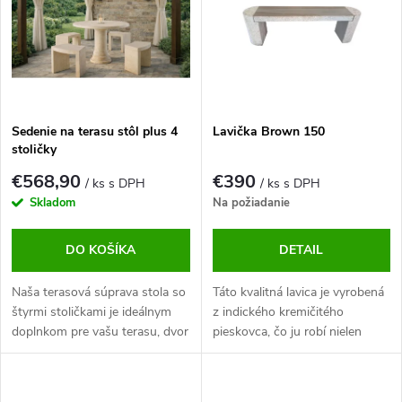
p
s
Abecedne
r
p
o
r
d
o
u
d
k
u
t
Sedenie na terasu stôl plus 4
Lavička Brown 150
k
stoličky
o
t
v
o
€568,90
€390
/ ks s DPH
/ ks s DPH
v
Skladom
Na požiadanie
DO KOŠÍKA
DETAIL
Naša terasová súprava stola so
Táto kvalitná lavica je vyrobená
štyrmi stoličkami je ideálnym
z indického kremičitého
doplnkom pre vašu terasu, dvor
pieskovca, čo ju robí nielen
alebo záhradu. S jej elegantným
krásnym doplnkom vášho
dizajnom a odolnými materiálmi
exteriéru, ale aj trvanlivým
ponúka tú správnu rovnováhu
kusom nábytku, ktorý vydrží