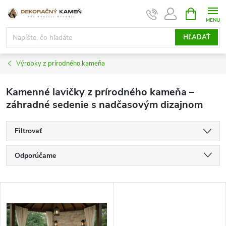
Prejsť
NÁKUPN
KOŠÍK
na
obsah
HĽADAŤ
Výrobky z prírodného kameňa
Kamenné lavičky z prírodného kameňa –
záhradné sedenie s nadčasovým dizajnom
Filtrovať
R
Odporúčame
a
d
Najlacnejšie
e
V
n
Najdrahšie
ý
i
p
Najpredávanejšie
e
i