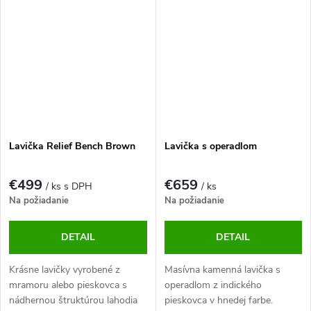
Lavička Relief Bench Brown
Lavička s operadlom
€499
€659
/ ks s DPH
/ ks
Na požiadanie
Na požiadanie
DETAIL
DETAIL
Krásne lavičky vyrobené z
Masívna kamenná lavička s
mramoru alebo pieskovca s
operadlom z indického
nádhernou štruktúrou lahodia
pieskovca v hnedej farbe.