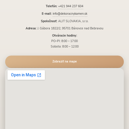
Telefón:
+421 944 237 604
E-mail:
info@dekoracnykamen.sk
Spoločnosť:
ALIT SLOVAKIA, s.r.o.
Adresa:
J. Gábora 1822/2, 95701 Bánovce nad Bebravou
Otváracie hodiny:
PO–PI: 8:00 – 17:00
Sobota: 8:00 – 12:00
Zobraziť na mape