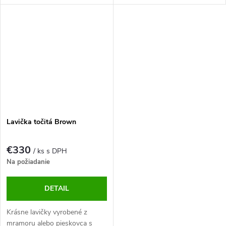
oku v interiéri a exteriéri.
Spojenie prírodného vzhľadu,
odolnosti a pohodlia pre vašu
záhradu.
Lavička točitá Brown
€330
/ ks s DPH
Na požiadanie
DETAIL
Krásne lavičky vyrobené z
mramoru alebo pieskovca s