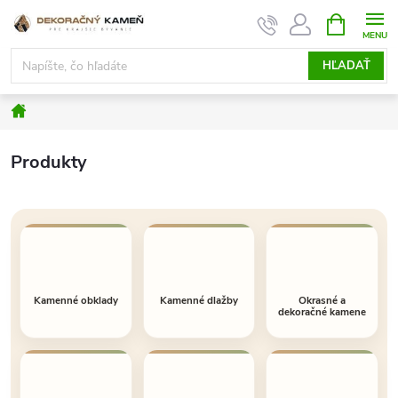
Prejsť
NÁKUPN
KOŠÍK
na
obsah
HĽADAŤ
Domov
Produkty
Kamenné obklady
Kamenné dlažby
Okrasné a
dekoračné kamene