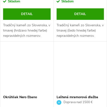
Skladom
Skladom
DETAIL
DETAIL
Tradičný kameň zo Slovenska, v
Tradičný kameň zo Slovenska, v
tmavej (hrdzavo hnedej farbe)
tmavej (šedo hnedej farbe)
nepravidelných rozmerov.
nepravidelných rozmerov.
Ponúkame andezitové koše v
Ponúkame andezitové koše v
rôznych hrúbkach a rozmeroch
rôznych hrúbkach a rozmeroch
podľa potrieb zákazníka.
podľa potrieb zákazníka.
Okrúhliak Nero Ebano
Leštená mramorová dlažba
Roxy 61x30,5x1,3cm
Doprava nad 1500 €