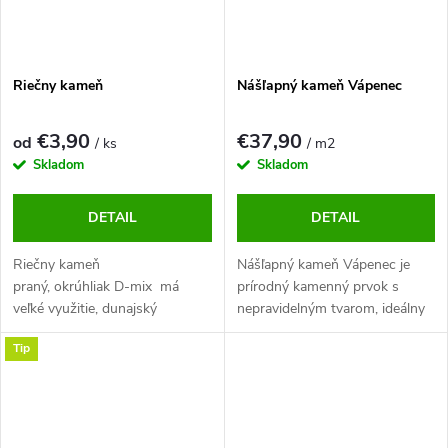
Riečny kameň
Nášľapný kameň Vápenec
€3,90
€37,90
od
/ ks
/ m2
Skladom
Skladom
DETAIL
DETAIL
Riečny kameň
Nášľapný kameň Vápenec je
praný, okrúhliak D-mix má
prírodný kamenný prvok s
veľké využitie, dunajský
nepravidelným tvarom, ideálny
okrúhliak sa najčastejšie
na záhradné chodníky, nášľapné
Tip
využívajú ako kameň do skalky
cesty a okolie terás či bazénov.
či kameň do záhrady. Väčšie
Každý kus je originál s
frakcie D-mixu sú vhodné na
prirodzenou kresbou a vysokou
vyplnenie gabiónov.
odolnosťou voči
poveternostným vplyvom.