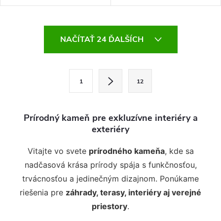
kremičitého pieskovca. Šlapák
záhrady.
Nuts hnedý 2 z prírodného
kameňa je veľmi estetického a
O
pôsobivého vzhľadu krásne
NAČÍTAŤ 24 ĎALŠÍCH
v
vyznie na väčšej ploche, pri
l
á
ktorej je viac viditeľná jeho
d
nádherná...
S
a
t
1
12
c
r
i
á
e
n
Prírodný kameň pre exkluzívne interiéry a
p
k
r
exteriéry
o
v
v
k
a
Vitajte vo svete
prírodného kameňa
, kde sa
n
y
nadčasová krása prírody spája s funkčnosťou,
i
v
e
ý
trvácnosťou a jedinečným dizajnom. Ponúkame
p
riešenia pre
záhrady, terasy, interiéry aj verejné
i
priestory
.
s
u