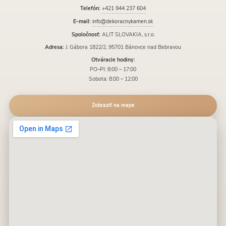
Telefón:
+421 944 237 604
E-mail:
info@dekoracnykamen.sk
Spoločnosť:
ALIT SLOVAKIA, s.r.o.
Adresa:
J. Gábora 1822/2, 95701 Bánovce nad Bebravou
Otváracie hodiny:
PO–PI: 8:00 – 17:00
Sobota: 8:00 – 12:00
Zobraziť na mape