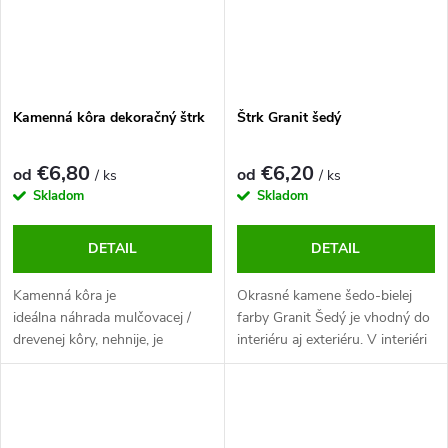
Kamenná kôra dekoračný štrk
Štrk Granit šedý
€6,80
€6,20
od
od
/ ks
/ ks
Skladom
Skladom
DETAIL
DETAIL
Kamenná kôra je
Okrasné kamene šedo-bielej
ideálna náhrada mulčovacej /
farby Granit Šedý je vhodný do
drevenej kôry, nehnije, je
interiéru aj exteriéru. V interiéri
trvácna a odolná voči vetru a
do váz, mís ako dekorácia, v
poškodzovaniu vtáctvom.
exteriéri skvelo vynikne na
Vďaka svojej textúre a štruktúre
väčších plochách, v záhonoch
(sivá, mierne trblietavá farba v
ale aj okolo stromov a kríkov.