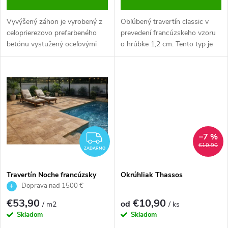
Vyvýšený záhon je vyrobený z
Obľúbený travertín classic v
celoprierezovo prefarbeného
prevedení francúzskeho vzoru
betónu vystužený oceľovými
o hrúbke 1,2 cm. Tento typ je
prútmi. Svojim povrchom a
plnený/matný čo z neho robí
štruktúrou verne napodobňuje
ideálnu bezúdržbovú dlažbu.
reliéf dreva. Hrúbka steny je 7
cm. Je ideálny aj ako bylinkový
záhon. Výška záhona sa dá...
–7 %
ZADARMO
€10,90
ZADARMO
Travertín Noche francúzsky
Okrúhliak Thassos
vzor hr. 3cm - omieľaný
Doprava nad 1500 €
ZDARMA
€53,90
€10,90
od
/ m2
/ ks
Skladom
Skladom