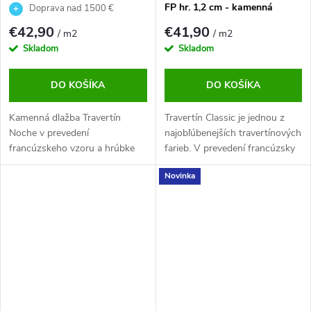
kamenná dlažba
FP hr. 1,2 cm - kamenná
Doprava nad 1500 €
dlažba
ZDARMA
€42,90
€41,90
/ m2
/ m2
Skladom
Skladom
DO KOŠÍKA
DO KOŠÍKA
Kamenná dlažba Travertín
Travertín Classic je jednou z
Noche v prevedení
najobľúbenejších travertínových
francúzskeho vzoru a hrúbke
farieb. V prevedení francúzsky
1,2 cm. Príjemná a bezúdržbová
vzor ( french pattern ), ktorý
Novinka
dlažba v hnedých tónoch pre
pozostáva z formátov
terasy a interiéry.
20,3x20,3 cm, 20,3x40,6 cm,
40,6x40,6 cm, 40,6x61 cm je to
ideálna rustikálna dlažba. Je...