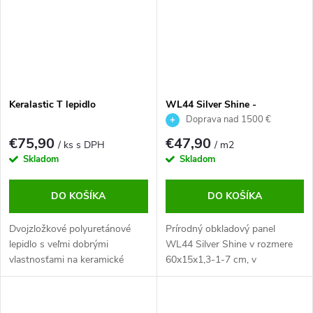
priereze, vrstvená štruktúra)
sa...
Keralastic T lepidlo
WL44 Silver Shine -
remienkový kamenný obklad
Doprava nad 1500 €
ZDARMA
€75,90
€47,90
/ ks s DPH
/ m2
Skladom
Skladom
DO KOŠÍKA
DO KOŠÍKA
Dvojzložkové polyuretánové
Prírodný obkladový panel
lepidlo s veľmi dobrými
WL44 Silver Shine v rozmere
vlastnosťami na keramické
60x15x1,3-1-7 cm, v
obkladové prvky a kamenné
striebornej až bledo-zelenej
materiály.
farbe. Vhodný do interiéru aj
exteriéru.