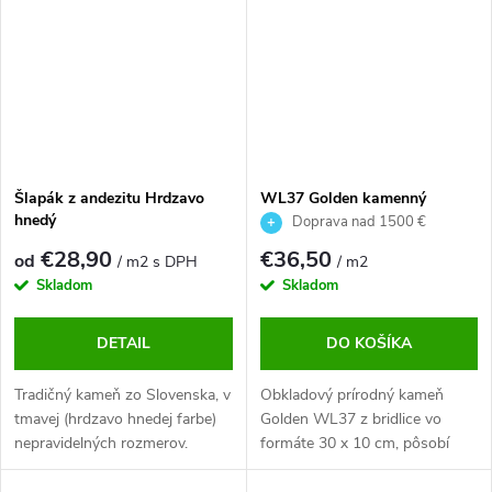
Šlapák z andezitu Hrdzavo
WL37 Golden kamenný
hnedý
obklad
Doprava nad 1500 €
ZDARMA
€28,90
€36,50
od
/ m2 s DPH
/ m2
Skladom
Skladom
DETAIL
DO KOŠÍKA
Tradičný kameň zo Slovenska, v
Obkladový prírodný kameň
tmavej (hrdzavo hnedej farbe)
Golden WL37 z bridlice vo
nepravidelných rozmerov.
formáte 30 x 10 cm, pôsobí
Ponúkame andezitové šlapáky v
veľmi impozantne a jedinečne.
rôznych hrúbkach a rozmeroch
Vďaka svojej kresbe