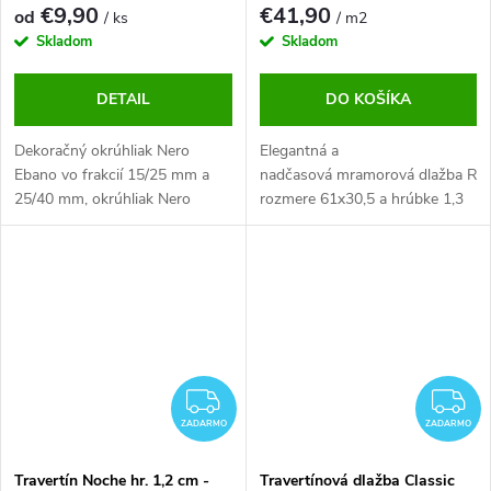
ZDARMA
€9,90
€41,90
od
/ ks
/ m2
Skladom
Skladom
DETAIL
DO KOŠÍKA
Dekoračný okrúhliak Nero
Elegantná a
Ebano vo frakcií 15/25 mm a
nadčasová mramorová dlažba Rox
25/40 mm, okrúhliak Nero
rozmere 61x30,5 a hrúbke 1,3
Ebano je veľmi estetického a
cm bledých farebných tónoch
pôsobivého vzhľadu krásne
perfektne zveľadí Váš domov
vyznie na väčšej ploche.
alebo komerčné priestory.
ZADARMO
Z
ZADARMO
ZADARMO
Travertín Noche hr. 1,2 cm -
Travertínová dlažba Classic