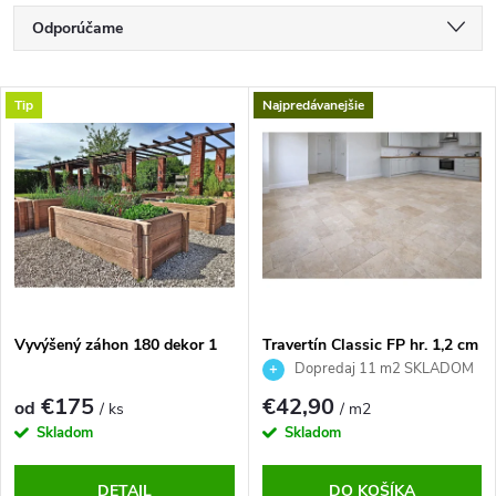
R
Odporúčame
a
d
Najlacnejšie
e
V
Tip
Najpredávanejšie
n
Najdrahšie
ý
i
p
Najpredávanejšie
e
i
p
s
Abecedne
r
p
o
r
d
o
u
d
k
u
t
Vyvýšený záhon 180 dekor 1
Travertín Classic FP hr. 1,2 cm
k
- plnený, matný
Dopredaj 11 m2 SKLADOM
o
t
v
o
€175
€42,90
od
/ ks
/ m2
v
Skladom
Skladom
DETAIL
DO KOŠÍKA