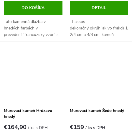
DO KOŠÍKA
DETAIL
Táto kamenná dlažba v
Thassos
hnedých farbách v
dekoračný okrúhliak vo frakcií 1/2
prevedení "francúzsky vzor" s
2/4 cm a 4/8 cm, kameň
decentnou kresbou, ktorú ocení
Thassos je z mramoru.
každý milovník prírodných
Charakteristická je jeho sneho
materiálov a teplých farieb.
biela farba. Neodmysliteľná
Výborne sa kombinuje s
súčasť skalky a dekoračných
drevennými a
záhrad.
prírodnými prvkami.
ATR_PREMIUM kvalita.
Murovací kameň Hrdzavo
Murovací kameň Šedo hnedý
hnedý
€164,90
€159
/ ks s DPH
/ ks s DPH