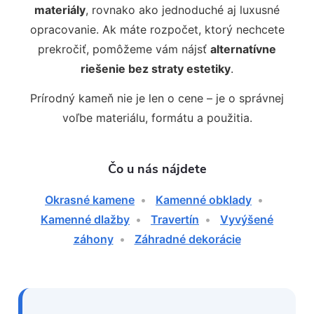
materiály
, rovnako ako jednoduché aj luxusné
opracovanie. Ak máte rozpočet, ktorý nechcete
prekročiť, pomôžeme vám nájsť
alternatívne
riešenie bez straty estetiky
.
Prírodný kameň nie je len o cene – je o správnej
voľbe materiálu, formátu a použitia.
Čo u nás nájdete
Okrasné kamene
•
Kamenné obklady
•
Kamenné dlažby
•
Travertín
•
Vyvýšené
záhony
•
Záhradné dekorácie