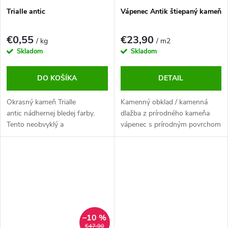
Trialle antic
Vápenec Antik štiepaný kameň
€0,55
€23,90
/ kg
/ m2
Skladom
Skladom
DO KOŠÍKA
DETAIL
Okrasný kameň Trialle
Kamenný obklad / kamenná
antic nádhernej bledej farby.
dlažba z prírodného kameňa
Tento neobvyklý a
vápenec s prírodným povrchom
pútavý okrasný kameň určite
nepravidelného tvaru. Tento
zlepší každú záhradu. Je ideálny
vápenec je možné použiť v
pre vodné prvky.
interiéri aj exteriéri, napríklad
ako obklad na stenu, obklad na
plot, obklad na sokel domu.
–10 %
€47,90