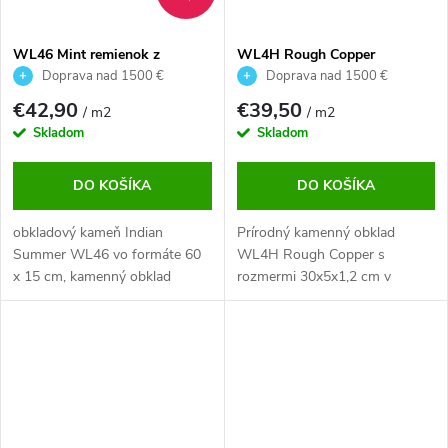
WL46 Mint remienok z
WL4H Rough Copper
kameňa
kamenný obklad
Doprava nad 1500 €
Doprava nad 1500 €
ZDARMA
ZDARMA
€42,90
€39,50
/ m2
/ m2
Skladom
Skladom
DO KOŠÍKA
DO KOŠÍKA
obkladový kameň Indian
Prírodný kamenný obklad
Summer WL46 vo formáte 60
WL4H Rough Copper s
x 15 cm, kamenný obklad
rozmermi 30x5x1,2 cm v
WL46 Indian
medennej farbe je ideálny pre
Summer má príjemné farebné
použitie v interiéri aj exteriéri.
variácie v tónoch bielej, hnedej,
Tento mrazuvzdorný obklad je
žltej žilky a fosílnych odtlačkov.
odolný voči poveternostným
vplyvom, farebne stály a
nadčasový.