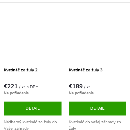
preto je vhodný nielen do
interiérových priestorov ale aj
exteriérových. Dekoračné prvky
z prírodného materiálu vieme
vyrobiť na mieru presne podľa...
Kvetináč zo žuly 2
Kvetináč zo žuly 3
€221
€189
/ ks s DPH
/ ks
Na požiadanie
Na požiadanie
DETAIL
DETAIL
Nádherný kvetináč zo žuly do
Kvetináč do vašej záhrady zo
Vašej záhrady
žuly