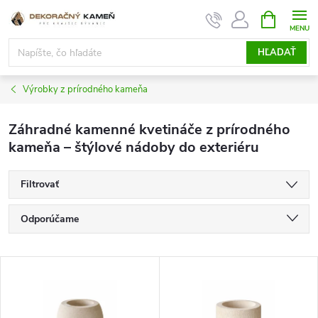
Prejsť
NÁKUPN
KOŠÍK
na
obsah
HĽADAŤ
Výrobky z prírodného kameňa
Záhradné kamenné kvetináče z prírodného
kameňa – štýlové nádoby do exteriéru
Filtrovať
R
Odporúčame
a
d
Najlacnejšie
e
V
n
Najdrahšie
ý
i
p
Najpredávanejšie
e
i