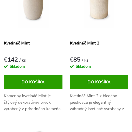
p
s
Abecedne
r
p
o
r
d
o
u
d
k
u
t
Kvetináč Mint
Kvetináč Mint 2
k
o
t
v
o
€142
€85
/ ks
/ ks
v
Skladom
Skladom
DO KOŠÍKA
DO KOŠÍKA
Kamenný kvetináč Mint je
Kvetináč Mint 2 z bledého
štýlový dekoratívny prvok
pieskovca je elegantný
vyrobený z prírodného kameňa
záhradný kvetináč vyrobený z
prírodného kameňa