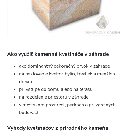
u
Ako využiť kamenné kvetináče v záhrade
ako dominantný dekoračný prvok v záhrade
na pestovanie kvetov, bylín, trvaliek a menších
drevín
pri vstupe do domu alebo na terasu
na rozdelenie priestoru v záhrade
v mestskom prostredí, parkoch a pri verejných
budovách
Výhody kvetináčov z prírodného kameňa