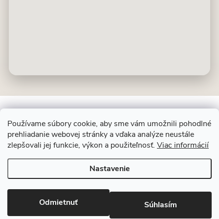
Používame súbory cookie, aby sme vám umožnili pohodlné
prehliadanie webovej stránky a vďaka analýze neustále
Z
ALIT SLOVAKIA
zlepšovali jej funkcie, výkon a použiteľnosť.
Viac informácií
á
p
Nastavenie
ä
Copyright 2026
Dekoračný kameň
. Všetky práva vyhradené.
Upraviť
t
nastavenie cookies
i
Odmietnuť
Súhlasím
e
Vytvoril Shoptet