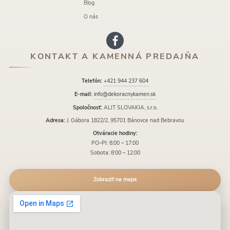
Blog
O nás
KONTAKT A KAMENNÁ PREDAJŇA
Telefón:
+421 944 237 604
E-mail:
info@dekoracnykamen.sk
Spoločnosť:
ALIT SLOVAKIA, s.r.o.
Adresa:
J. Gábora 1822/2, 95701 Bánovce nad Bebravou
Otváracie hodiny:
PO–PI: 8:00 – 17:00
Sobota: 8:00 – 12:00
Zobraziť na mape