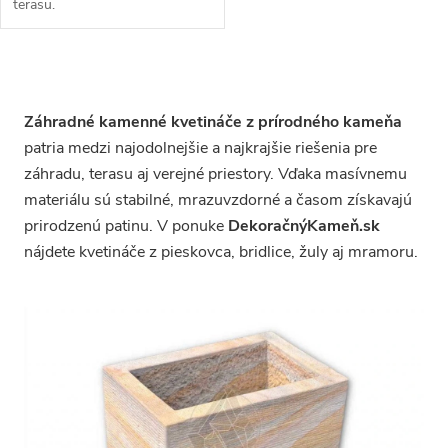
terasu.
O
v
l
Záhradné kamenné kvetináče z prírodného kameňa
á
patria medzi najodolnejšie a najkrajšie riešenia pre
d
záhradu, terasu aj verejné priestory. Vďaka masívnemu
a
c
materiálu sú stabilné, mrazuvzdorné a časom získavajú
i
prirodzenú patinu. V ponuke
DekoračnýKameň.sk
e
nájdete kvetináče z pieskovca, bridlice, žuly aj mramoru.
p
r
v
k
y
v
ý
p
i
s