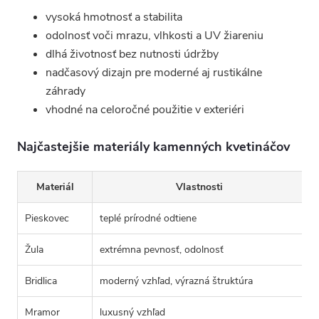
vysoká hmotnosť a stabilita
odolnosť voči mrazu, vlhkosti a UV žiareniu
dlhá životnosť bez nutnosti údržby
nadčasový dizajn pre moderné aj rustikálne
záhrady
vhodné na celoročné použitie v exteriéri
Najčastejšie materiály kamenných kvetináčov
Materiál
Vlastnosti
Pieskovec
teplé prírodné odtiene
z
Žula
extrémna pevnosť, odolnosť
p
Bridlica
moderný vzhľad, výrazná štruktúra
d
Mramor
luxusný vzhľad
r