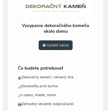
Vysypanie dekoračného kameňa
okolo domu
🖨️ Vytlačiť návod
Čo budete potrebovať
Dekoračný kameň / okrasný štrk
🪨
Geotextíliu proti burine
📐
Lopatu, hrable, meter
📏
Záhradný obrubník (odporúčané)
🚧