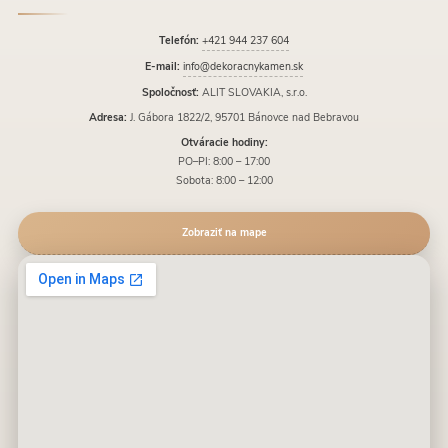
Telefón:
+421 944 237 604
E-mail:
info@dekoracnykamen.sk
Spoločnosť:
ALIT SLOVAKIA, s.r.o.
Adresa:
J. Gábora 1822/2, 95701 Bánovce nad Bebravou
Otváracie hodiny:
PO–PI: 8:00 – 17:00
Sobota: 8:00 – 12:00
Zobraziť na mape