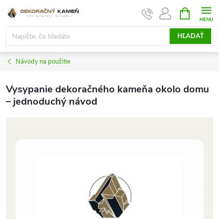
Prejsť
NÁKUPN
KOŠÍK
na
obsah
HĽADAŤ
Návody na použitie
Vysypanie dekoračného kameňa okolo domu
– jednoduchý návod