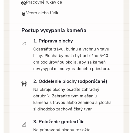
Pracovné rukavice
🧤
Vedro alebo fúrik
🪣
Postup vysypania kameňa
1. Príprava plochy
🌱
Odstráňte trávu, burinu a vrchnú vrstvu
hliny. Plocha by mala byť približne 5–10
cm pod úrovňou okolia, aby sa kameň
nevysýpal mimo vyhradeného priestoru.
2. Oddelenie plochy (odporúčané)
🚧
Na okraje plochy osadíte záhradný
obrubník. Zabránite tým miešaniu
kameňa s trávou alebo zeminou a plocha
si dlhodobo zachová čistý tvar.
3. Položenie geotextílie
📐
Na pripravenú plochu rozložte