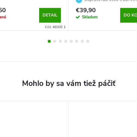
50
€39,90
DETAIL
DO KO
ané
Skladom
Kód:
403/O 1