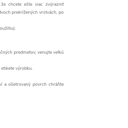
 že chcete ešte viac zvýrazniť
 dvoch prekrížených vrstvách, po
užitiu).
ačných predmetov, venujte veľkú
 etikete výrobku.
sí a ošetrovaný povrch chráňte