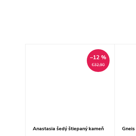
–10 %
–12 %
€38,50
€32,90
 obklad
Anastasia šedý štiepaný kameň
Gneis
ARMA