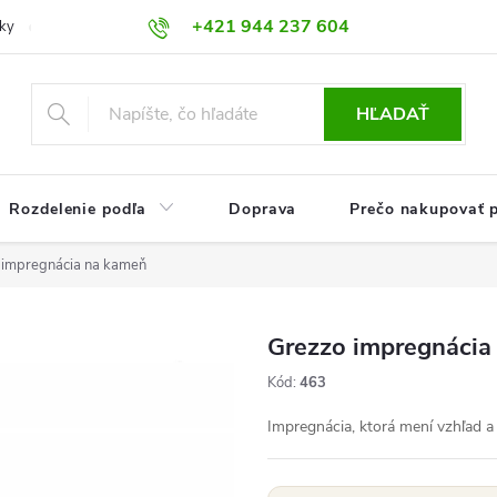
+421 944 237 604
ky
Prečo nakupovať práve u nás?
HĽADAŤ
Rozdelenie podľa
Doprava
Prečo nakupovať p
 impregnácia na kameň
Grezzo impregnácia
Kód:
463
Impregnácia, ktorá mení vzhľad a 