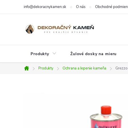
Prejsť
info@dekoracnykamen.sk
O nás
Obchodné podmien
na
obsah
Produkty
Žulové dosky na mieru
Produkty
Ochrana a lepenie kameňa
Grezzo
Domov