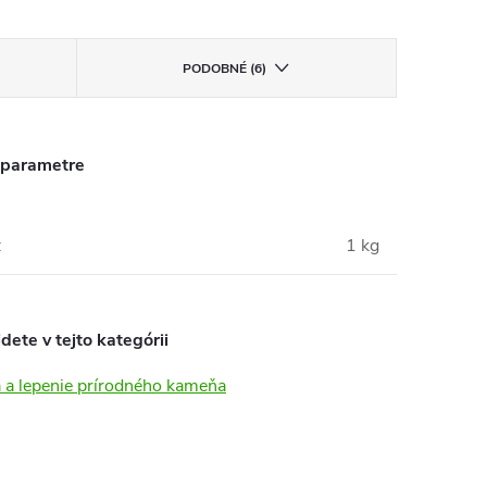
PODOBNÉ (6)
 parametre
:
1 kg
dete v tejto kategórii
 a lepenie prírodného kameňa