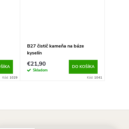
B27 čistič kameňa na báze
Rust Re
kyselín
250 ml
€21,90
€26,6
ŠÍKA
DO KOŠÍKA
Skladom
Sklad
Kód:
1029
Kód:
1041