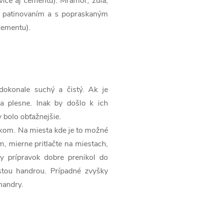
ice aj cementu). Mramor, žula,
, patinovaním a s popraskaným
cementu).
dokonale suchý a čistý. Ak je
a plesne. Inak by došlo k ich
y bolo obťažnejšie.
ekom. Na miesta kde je to možné
m, mierne pritlačte na miestach,
by prípravok dobre prenikol do
istou handrou. Prípadné zvyšky
handry.