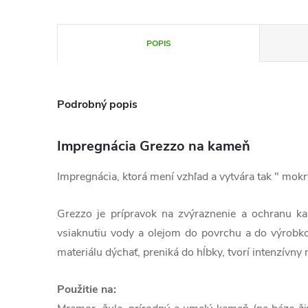
POPIS
Podrobný popis
Impregnácia Grezzo na kameň
Impregnácia, ktorá mení vzhľad a vytvára tak " mokrý
Grezzo je prípravok na zvýraznenie a ochranu k
vsiaknutiu vody a olejom do povrchu a do výrobk
materiálu dýchať, preniká do hĺbky, tvorí intenzívny 
Použitie na: