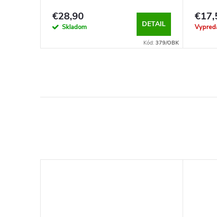
€28,90
€17,
KOŠÍKA
DETAIL
Skladom
Vypred
Kód:
496
Kód:
379/OBK