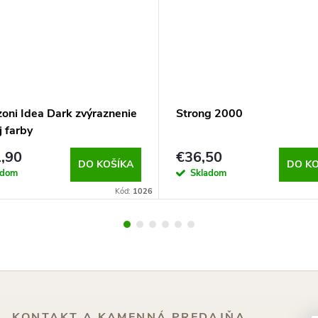
zoni Idea Dark zvýraznenie
Strong 2000
j farby
,90
€36,50
DO KOŠÍKA
DO KO
adom
Skladom
Kód:
1026
KONTAKT A KAMENNÁ PREDAJŇA