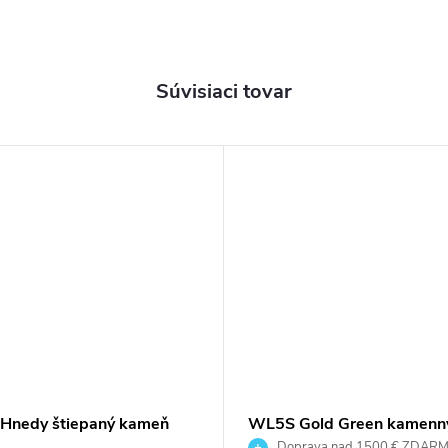
Súvisiaci tovar
 Hnedy štiepaný kameň
WL5S Gold Green kamenn
obklad
Doprava nad 1500 € ZDAR