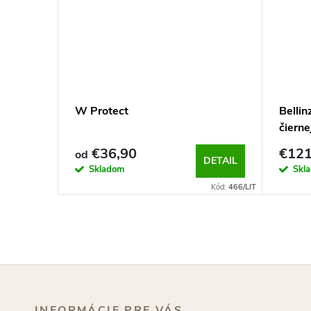
g
W Protect
Bellin
čierne
€36,90
€121
od
KOŠÍKA
DETAIL
Skladom
Skl
Kód:
1367
Kód:
466/LIT
INFORMÁCIE PRE VÁS