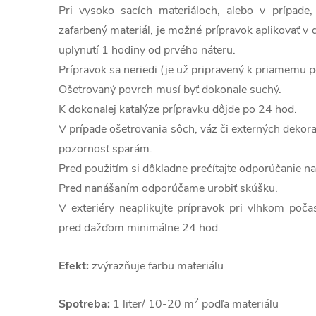
Pri vysoko sacích materiáloch, alebo v prípade,
zafarbený materiál, je možné prípravok aplikovať v
uplynutí 1 hodiny od prvého náteru.
Prípravok sa neriedi (je už pripravený k priamemu po
Ošetrovaný povrch musí byť dokonale suchý.
K dokonalej katalýze prípravku dôjde po 24 hod.
V prípade ošetrovania sôch, váz či externých dekor
pozornosť sparám.
Pred použitím si dôkladne prečítajte odporúčanie na
Pred nanášaním odporúčame urobiť skúšku.
V exteriéry neaplikujte prípravok pri vlhkom poča
pred dažďom minimálne 24 hod.
Efekt:
zvýrazňuje farbu materiálu
2
Spotreba:
1 liter/ 10-20 m
podľa materiálu