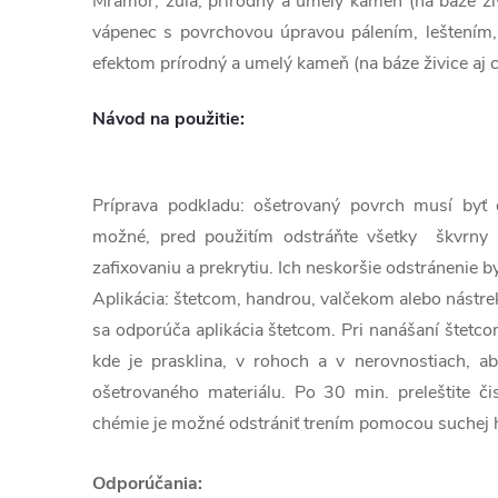
Mramor, žula, prírodný a umelý kameň (na báze živ
vápenec s povrchovou úpravou pálením, leštením
efektom prírodný a umelý kameň (na báze živice aj 
Návod na použitie:
Príprava podkladu: ošetrovaný povrch musí byť 
možné, pred použitím odstráňte všetky škvrny 
zafixovaniu a prekrytiu. Ich neskoršie odstránenie b
Aplikácia: štetcom, handrou, valčekom alebo nástr
sa odporúča aplikácia štetcom. Pri nanášaní štetco
kde je prasklina, v rohoch a v nerovnostiach, a
ošetrovaného materiálu. Po 30 min. preleštite č
chémie je možné odstrániť trením pomocou suchej 
Odporúčania: