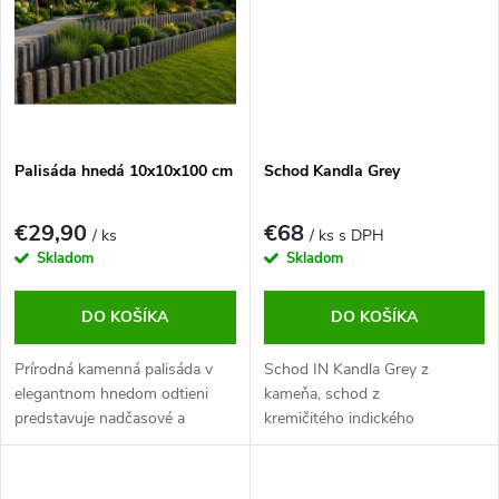
Palisáda hnedá 10x10x100 cm
Schod Kandla Grey
€29,90
€68
/ ks
/ ks s DPH
Skladom
Skladom
DO KOŠÍKA
DO KOŠÍKA
Prírodná kamenná palisáda v
Schod IN Kandla Grey z
elegantnom hnedom odtieni
kameňa, schod z
predstavuje nadčasové a
kremičitého indického
mimoriadne odolné riešenie pre
pieskovca, nádhernej bledo sivej
moderné aj klasické záhrady.
farby rozmer 120 x 30 cm a
hrúbkou 5 cm.