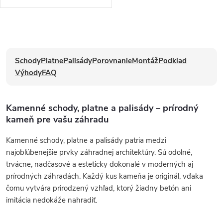
svahov alebo výsadby.
O
v
l
Schody
Platne
Palisády
Porovnanie
Montáž
Podklad
á
d
Výhody
FAQ
a
c
i
Kamenné schody, platne a palisády – prírodný
e
kameň pre vašu záhradu
p
r
Kamenné schody, platne a palisády patria medzi
v
k
najobľúbenejšie prvky záhradnej architektúry. Sú odolné,
y
trvácne, nadčasové a esteticky dokonalé v moderných aj
v
prírodných záhradách. Každý kus kameňa je originál, vďaka
ý
čomu vytvára prirodzený vzhľad, ktorý žiadny betón ani
p
imitácia nedokáže nahradiť.
i
s
u