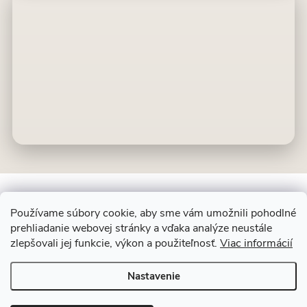
Používame súbory cookie, aby sme vám umožnili pohodlné
prehliadanie webovej stránky a vďaka analýze neustále
Z
zlepšovali jej funkcie, výkon a použiteľnosť.
Viac informácií
ALIT SLOVAKIA
á
p
Nastavenie
ä
Copyright 2026
Dekoračný kameň
. Všetky práva vyhradené.
Upraviť
t