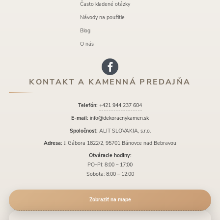
Často kladené otázky
Návody na použitie
Blog
O nás
KONTAKT A KAMENNÁ PREDAJŇA
Telefón:
+421 944 237 604
E-mail:
info@dekoracnykamen.sk
Spoločnosť:
ALIT SLOVAKIA, s.r.o.
Adresa:
J. Gábora 1822/2, 95701 Bánovce nad Bebravou
Otváracie hodiny:
PO–PI: 8:00 – 17:00
Sobota: 8:00 – 12:00
Zobraziť na mape