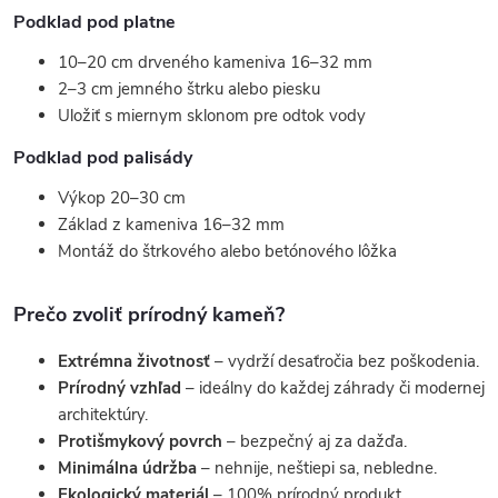
Podklad pod platne
10–20 cm drveného kameniva 16–32 mm
2–3 cm jemného štrku alebo piesku
Uložiť s miernym sklonom pre odtok vody
Podklad pod palisády
Výkop 20–30 cm
Základ z kameniva 16–32 mm
Montáž do štrkového alebo betónového lôžka
Prečo zvoliť prírodný kameň?
Extrémna životnosť
– vydrží desaťročia bez poškodenia.
Prírodný vzhľad
– ideálny do každej záhrady či modernej
architektúry.
Protišmykový povrch
– bezpečný aj za dažďa.
Minimálna údržba
– nehnije, neštiepi sa, nebledne.
Ekologický materiál
– 100% prírodný produkt.