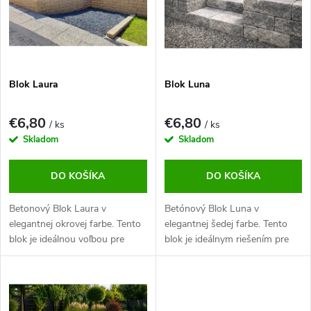
r
p
o
r
d
o
u
d
k
u
t
Blok Laura
Blok Luna
k
o
t
v
o
€6,80
€6,80
/ ks
/ ks
v
Skladom
Skladom
DO KOŠÍKA
DO KOŠÍKA
Betonový Blok Laura v
Betónový Blok Luna v
elegantnej okrovej farbe. Tento
elegantnej šedej farbe. Tento
blok je ideálnou voľbou pre
blok je ideálnym riešením pre
všetkých, ktorí hľadajú
všetkých, ktorí potrebujú
kombináciu funkčnosti, estetiky
kombináciu pevnosti,
a dlhej životnosti.
funkčnosti a moderného
vzhľadu.