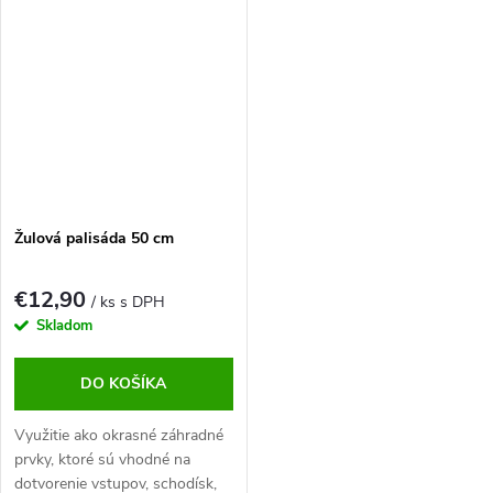
farby rozmer 120 x 30 cm a
hrúbkou 5 cm.
Žulová palisáda 50 cm
€12,90
/ ks s DPH
Skladom
DO KOŠÍKA
Využitie ako okrasné záhradné
prvky, ktoré sú vhodné na
dotvorenie vstupov, schodísk,