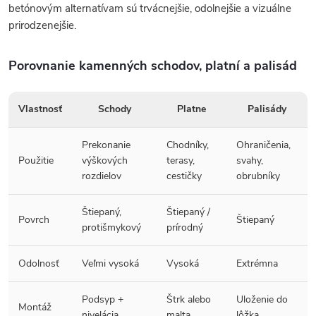
betónovým alternatívam sú trvácnejšie, odolnejšie a vizuálne
prirodzenejšie.
Porovnanie kamenných schodov, platní a palisád
Vlastnosť
Schody
Platne
Palisády
Prekonanie
Chodníky,
Ohraničenia,
Použitie
výškových
terasy,
svahy,
rozdielov
cestičky
obrubníky
Štiepaný,
Štiepaný /
Povrch
Štiepaný
protišmykový
prírodný
Odolnosť
Veľmi vysoká
Vysoká
Extrémna
Podsyp +
Štrk alebo
Uloženie do
Montáž
nivelácia
malta
lôžka