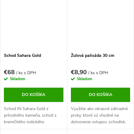
Schod Sahara Gold
Žulová palisáda 30 cm
€68
€8,90
/ ks s DPH
/ ks s DPH
Skladom
Skladom
DO KOŠÍKA
DO KOŠÍKA
Schod IN Sahara Gold z
Využitie ako okrasné záhradné
prírodného kameňa, schod z
prvky, ktoré sú vhodné na
kremičitého indického
dotvorenie vstupov, schodísk,
pieskovca, nádhernej hnedej
svahov alebo výsadby.