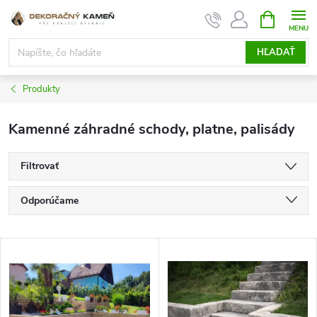
Prejsť
NÁKUPN
KOŠÍK
na
obsah
HĽADAŤ
Produkty
Kamenné záhradné schody, platne, palisády
Filtrovať
R
Odporúčame
a
d
Najlacnejšie
e
V
n
Najdrahšie
ý
i
p
Najpredávanejšie
e
i
p
s
Abecedne