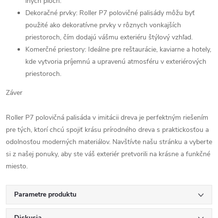
iných plôch.
Dekoračné prvky: Roller P7 polovičné palisády môžu byť
použité ako dekoratívne prvky v rôznych vonkajších
priestoroch, čím dodajú vášmu exteriéru štýlový vzhľad.
Komerčné priestory: Ideálne pre reštaurácie, kaviarne a hotely,
kde vytvoria príjemnú a upravenú atmosféru v exteriérových
priestoroch.
Záver
Roller P7 polovičná palisáda v imitácii dreva je perfektným riešením
pre tých, ktorí chcú spojiť krásu prírodného dreva s praktickosťou a
odolnosťou moderných materiálov. Navštívte našu stránku a vyberte
si z našej ponuky, aby ste váš exteriér pretvorili na krásne a funkčné
miesto.
Parametre produktu
Diskusia