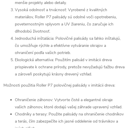
menšie projekty alebo detaily.
Vysoká odolnosť a trvácnosť: Vyrobené z kvalitných
materiálov, Roller P7 palisády sú odolné voči opotrebeniu,
poveternostným vplyvom a UV žiareniu, čo zaručuje ich
dlhodobú životnosť.
Jednoduchá inštalácia: Polovičné palisády sa ľahko inštalujú,
čo umožňuje rýchle a efektívne vytváranie okrajov a
ohraničení podľa vašich potrieb.
Ekologická alternatíva: Použitím palisád v imitácii dreva
prispievate k ochrane prírody, pretože nevyžadujú ťažbu dreva
a zároveň poskytujú krásny drevený vzhľad.
Možnosti použitia Roller P7 polovičnej palisády v imitácii dreva:
Ohraničenie záhonov: Vytvorte čisté a elegantné okraje
vašich záhonov, ktoré dodajú vašej záhrade upravený vzhľad.
Chodníky a terasy: Použite palisády na ohraničenie chodníkov
a terás, čím zabezpečíte ich jasné oddelenie od trávnikov a