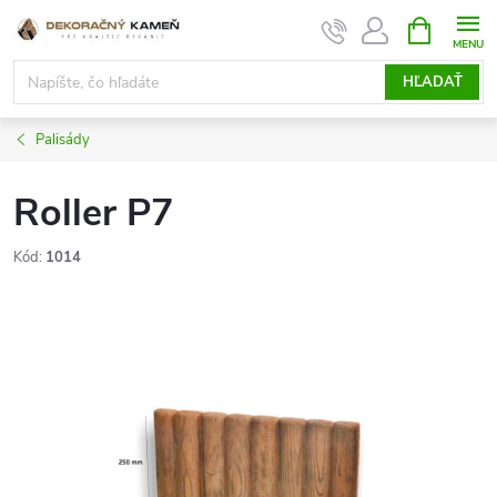
Prejsť
NÁKUPN
KOŠÍK
na
obsah
HĽADAŤ
Palisády
Roller P7
Kód:
1014