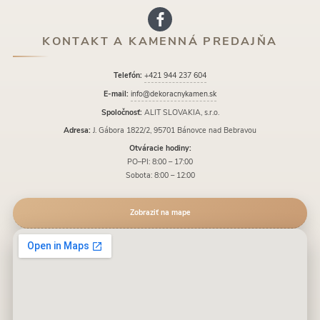
KONTAKT A KAMENNÁ PREDAJŇA
Telefón:
+421 944 237 604
E-mail:
info@dekoracnykamen.sk
Spoločnosť:
ALIT SLOVAKIA, s.r.o.
Adresa:
J. Gábora 1822/2, 95701 Bánovce nad Bebravou
Otváracie hodiny:
PO–PI: 8:00 – 17:00
Sobota: 8:00 – 12:00
Zobraziť na mape