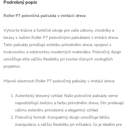
Podrobný popis
Roller P7 polovičná palisáda v imitácii dreva
Vytvorte krásne a funkčné okraje pre vaše záhony, chodníky a
terasy s našimi Roller P7 polovičnými palisádami v imitácii dreva.
Tieto palisády prinášajú estetiku prírodného dreva, spojenú s
trvácnosťou a odolnosťou moderných materiálov. Polovičný dizajn
umožňuje ešte väčšiu flexibilitu pri tvorbe rôznych vonkajších
projektov.
Hlavné vlastnosti Roller P7 polovičnej palisády v imitácii dreva:
Autentický drevený vzhľad: Naše polovičné palisády verne
napodobňujú textúru a farbu prírodného dreva, čím pridávajú
vášmu exteriéru prirodzený a elegantný vzhľad.
Polovičný formát: Kompaktný dizajn umožňuje ľahšiu
manipuláciu a väčšiu flexibilitu pri inštalácii, čo je ideálne pre