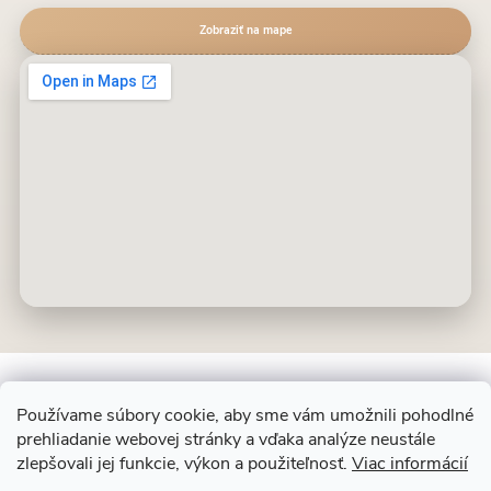
Zobraziť na mape
Používame súbory cookie, aby sme vám umožnili pohodlné
prehliadanie webovej stránky a vďaka analýze neustále
Z
ALIT SLOVAKIA
zlepšovali jej funkcie, výkon a použiteľnosť.
Viac informácií
á