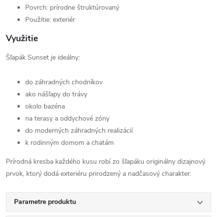
Povrch: prírodne štruktúrovaný
Použitie: exteriér
Využitie
Šľapák Sunset je ideálny:
do záhradných chodníkov
ako nášľapy do trávy
okolo bazéna
na terasy a oddychové zóny
do moderných záhradných realizácií
k rodinným domom a chatám
Prírodná kresba každého kusu robí zo šľapáku originálny dizajnový
prvok, ktorý dodá exteriéru prirodzený a nadčasový charakter.
Parametre produktu