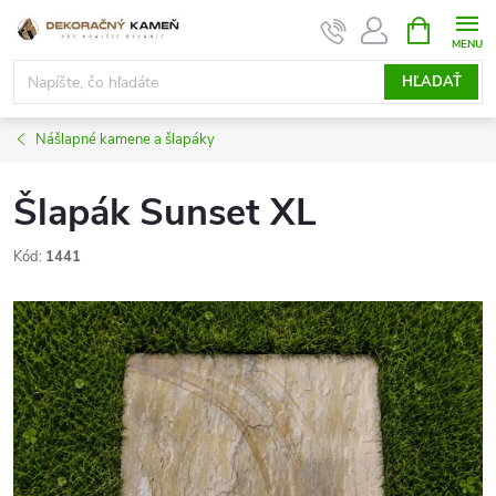
Prejsť
NÁKUPN
KOŠÍK
na
obsah
HĽADAŤ
Nášlapné kamene a šlapáky
Šlapák Sunset XL
Kód:
1441