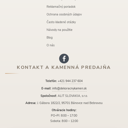
Reklamačný poriadok
Ochrana osobných údajov
Často kladené otázky
Návody na použitie
Blog
O nás
KONTAKT A KAMENNÁ PREDAJŇA
Telefón:
+421 944 237 604
E-mail:
info@dekoracnykamen.sk
Spoločnosť:
ALIT SLOVAKIA, s.r.o.
Adresa:
J. Gábora 1822/2, 95701 Bánovce nad Bebravou
Otváracie hodiny:
PO–PI: 8:00 – 17:00
Sobota: 8:00 – 12:00