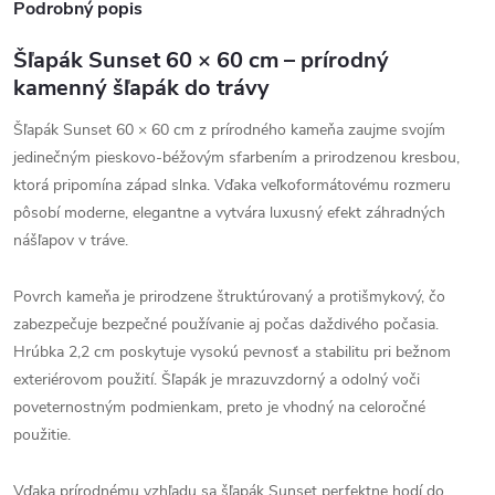
Podrobný popis
Šľapák Sunset 60 × 60 cm – prírodný
kamenný šľapák do trávy
Šľapák Sunset 60 × 60 cm z prírodného kameňa zaujme svojím
jedinečným pieskovo-béžovým sfarbením a prirodzenou kresbou,
ktorá pripomína západ slnka. Vďaka veľkoformátovému rozmeru
pôsobí moderne, elegantne a vytvára luxusný efekt záhradných
nášľapov v tráve.
Povrch kameňa je prirodzene štruktúrovaný a protišmykový, čo
zabezpečuje bezpečné používanie aj počas daždivého počasia.
Hrúbka 2,2 cm poskytuje vysokú pevnosť a stabilitu pri bežnom
exteriérovom použití. Šľapák je mrazuvzdorný a odolný voči
poveternostným podmienkam, preto je vhodný na celoročné
použitie.
Vďaka prírodnému vzhľadu sa šľapák Sunset perfektne hodí do