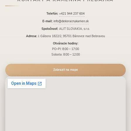
Telefón:
+421 944 237 604
E-mail:
info@dekoracnykamen.sk
Spoločnosť:
ALIT SLOVAKIA, s.r.o.
Adresa:
J. Gábora 1822/2, 95701 Bánovce nad Bebravou
Otváracie hodiny:
PO–PI: 8:00 – 17:00
Sobota: 8:00 – 12:00
Zobraziť na mape