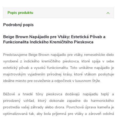
Popis produktu
Podrobný popis
Beige Brown Napájadlo pre Vtáky: Estetická Pôvab a
Funkcionalita Indického Kremičitého Pieskovca
Predstavujeme Beige Brown napájadlo pre vtáky, remeselnícke dielo
vyrobené z indického kremičitého pieskovca, ktoré spája v sebe
estetický pôvab a vysokú funkcionalitu. Toto unikátne napájadlo je
majstrovským vyjadrením prírodnej krásy, ktoré vtákom poskytuje
ideálne miesto pre osvieženie a odpočinok v luxusnom štýle.
Béžové a hnedé tóny pieskovca dodávajú napájadlu teplý a
prirodzený vzhľad, ktorý dokonale zapadne do harmonického
prostredia vašej záhrady alebo dvora. Povrchová úprava kameňa je
optimalizovaná tak, aby bola príjemná pre vtáky a zároveň odolná