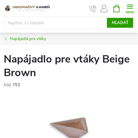
Prejsť
NÁKUPN
KOŠÍK
na
obsah
HĽADAŤ
Napájadlá pre vtáky
Napájadlo pre vtáky Beige
Brown
Kód:
753