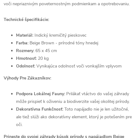
voči nepriaznivým poveternostným podmienkam a opotrebovaniu.
Technické špecifikácie:
Materiál:
Indický kremičitý pieskovec
Farba:
Beige Brown - prírodné tóny hnedej
Rozmery:
65 x 45 cm
Hmotnosť:
20 kg
Odolnosť:
Vynikajúca odolnosť voči vonkajším vplyvom
Výhody Pre Zákazníkov:
Podpora Lokálnej Fauny:
Prilákať vtáctvo do vašej záhrady
môže prispieť k oživeniu a biodiverzite vašej okolitej prírody.
Dekoratívna Funkčnosť:
Toto napájadlo nie je len užitočné,
ale tiež slúži ako dekoratívny element, ktorý je potešením pre
oči.
Prineste do svojej záhrady kúsok prírody s napájadlom Beige