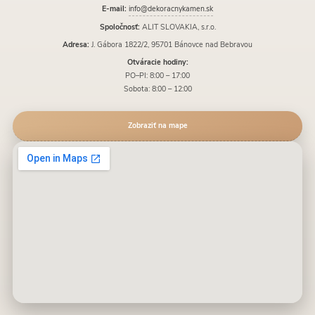
E-mail:
info@dekoracnykamen.sk
Spoločnosť:
ALIT SLOVAKIA, s.r.o.
Adresa:
J. Gábora 1822/2, 95701 Bánovce nad Bebravou
Otváracie hodiny:
PO–PI: 8:00 – 17:00
Sobota: 8:00 – 12:00
Zobraziť na mape