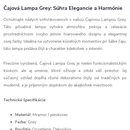
Čajová Lampa Grey: Súhra Elegancie a Harmónie
Ochutnajte nádych sofistikovanosti s našou Čajovou Lampou Grey.
Táto pôvabná lampa vytvára atmosféru pokoja a relaxácie
prostredníctvom svojho jemne tvarovaného dizajnu a elegantnej
sivej farby. Ideálna na vytvorenie kúzelných momentov pri šálke čaju,
táto lampa pridáva štýl a charakter kdekoľvek v interiéri.
Precízne vyrobená, Čajová Lampa Grey je nielen funkcionalistickým
kúskom, ale aj umenie, ktoré oživuje a zdobí váš priestor. Jej
súčasný vzhľad dopĺňa rôzne dekoratívne štýly, od tradičných po
moderné, a je príjemným doplnkom do akejkoľvek miestnosti.
Technické špecifikácie:
Materiál:
Mramor / pieskovec
Farba:
Grey
Použitie:
Osvetlenie, Dekorácia