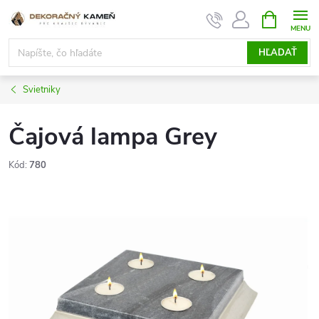
Prejsť
NÁKUPN
KOŠÍK
na
obsah
HĽADAŤ
Svietniky
Čajová lampa Grey
Kód:
780