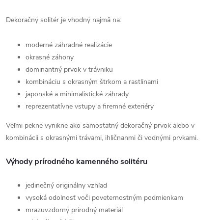
Dekoračný solitér je vhodný najmä na:
moderné záhradné realizácie
okrasné záhony
dominantný prvok v trávniku
kombináciu s okrasným štrkom a rastlinami
japonské a minimalistické záhrady
reprezentatívne vstupy a firemné exteriéry
Veľmi pekne vynikne ako samostatný dekoračný prvok alebo v
kombinácii s okrasnými trávami, ihličnanmi či vodnými prvkami.
Výhody prírodného kamenného solitéru
jedinečný originálny vzhľad
vysoká odolnosť voči poveternostným podmienkam
mrazuvzdorný prírodný materiál