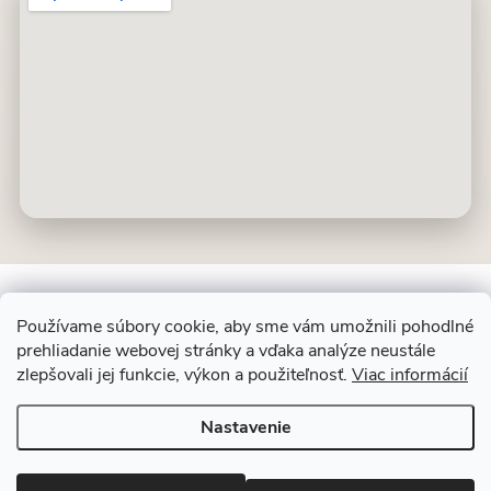
Používame súbory cookie, aby sme vám umožnili pohodlné
prehliadanie webovej stránky a vďaka analýze neustále
Z
ALIT SLOVAKIA
zlepšovali jej funkcie, výkon a použiteľnosť.
Viac informácií
á
p
Nastavenie
ä
Copyright 2026
Dekoračný kameň
. Všetky práva vyhradené.
Upraviť
t
nastavenie cookies
i