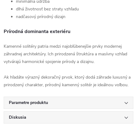
minimálna údržba
dlhá životnosť bez straty vzhľadu
nadčasový prírodný dizajn
Prírodná dominanta exteriéru
Kamenné solitéry patria medzi najobľúbenejšie prvky modernej
záhradnej architektúry. Ich prirodzená štruktúra a masívny vzhľad
vytvárajú harmonické spojenie prírody a dizajnu.
Ak hľadáte výrazný dekoračný prvok, ktorý dodá záhrade luxusný a
prirodzený charakter, prírodný kamenný solitér je ideálnou voľbou.
Parametre produktu
Diskusia