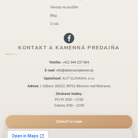
Návody na použitie
Blog
O nás
KONTAKT A KAMENNÁ PREDAJŇA
Telefón:
+421 944 237 604
E-mail:
info@dekoracnykamen.sk
Spoločnosť:
ALIT SLOVAKIA, s.r.o.
Adresa:
J. Gábora 1822/2, 95701 Bánovce nad Bebravou
Otváracie hodiny:
PO–PI: 8:00 – 17:00
Sobota: 8:00 – 12:00
Zobraziť na mape