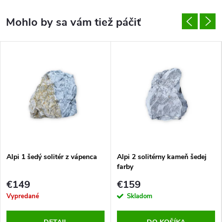
Alpi 1 šedý solitér z vápenca
Alpi 2 solitérny kameň šedej
farby
€149
€159
Vypredané
Skladom