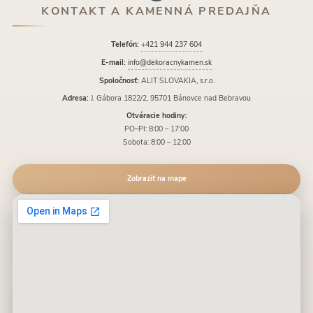
KONTAKT A KAMENNÁ PREDAJŇA
Telefón:
+421 944 237 604
E-mail:
info@dekoracnykamen.sk
Spoločnosť:
ALIT SLOVAKIA, s.r.o.
Adresa:
J. Gábora 1822/2, 95701 Bánovce nad Bebravou
Otváracie hodiny:
PO–PI: 8:00 – 17:00
Sobota: 8:00 – 12:00
Zobraziť na mape