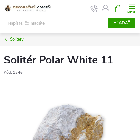
Prejsť
NÁKUPN
KOŠÍK
na
obsah
HĽADAŤ
Solitéry
Solitér Polar White 11
Kód:
1346