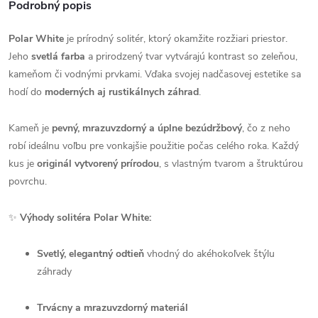
Podrobný popis
Polar White
je prírodný solitér, ktorý okamžite rozžiari priestor.
Jeho
svetlá farba
a prirodzený tvar vytvárajú kontrast so zeleňou,
kameňom či vodnými prvkami. Vďaka svojej nadčasovej estetike sa
hodí do
moderných aj rustikálnych záhrad
.
Kameň je
pevný, mrazuvzdorný a úplne bezúdržbový
, čo z neho
robí ideálnu voľbu pre vonkajšie použitie počas celého roka. Každý
kus je
originál vytvorený prírodou
, s vlastným tvarom a štruktúrou
povrchu.
✨
Výhody solitéra Polar White:
Svetlý, elegantný odtieň
vhodný do akéhokoľvek štýlu
záhrady
Trvácny a mrazuvzdorný materiál