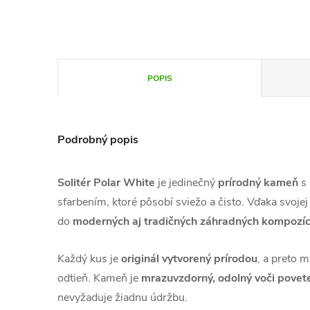
POPIS
Podrobný popis
Solitér Polar White
je jedinečný
prírodný kameň
s 
sfarbením, ktoré pôsobí sviežo a čisto. Vďaka svojej
do
moderných aj tradičných záhradných kompozíc
Každý kus je
originál vytvorený prírodou
, a preto m
odtieň. Kameň je
mrazuvzdorný, odolný voči pove
nevyžaduje žiadnu údržbu.