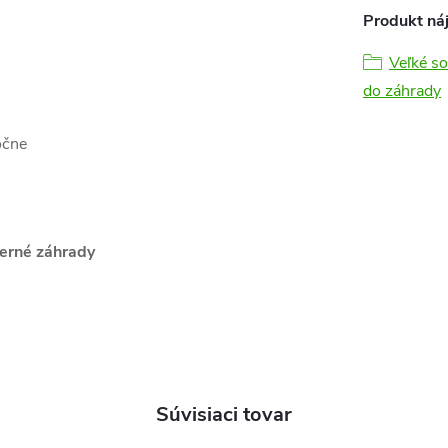
Produkt náj
Veľké so
do záhrady
očne
derné záhrady
Súvisiaci tovar