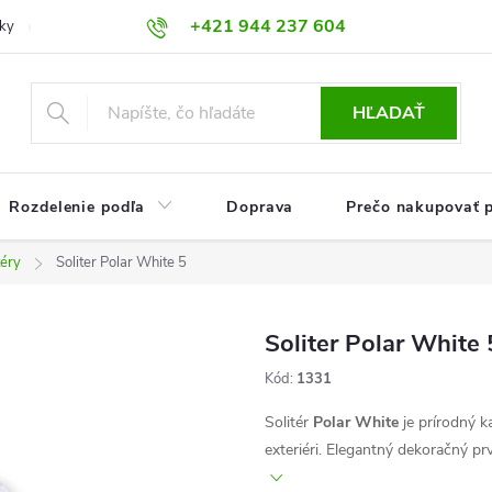
+421 944 237 604
ky
Prečo nakupovať práve u nás?
HĽADAŤ
Rozdelenie podľa
Doprava
Prečo nakupovať p
téry
Soliter Polar White 5
Soliter Polar White 
Kód:
1331
Solitér
Polar White
je prírodný k
exteriéri. Elegantný dekoračný pr