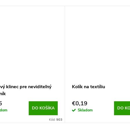
vý klinec pre neviditeľný
Kolík na textíliu
ník
5
€0,19
DO KOŠÍKA
DO KO
adom
Skladom
Kód:
903