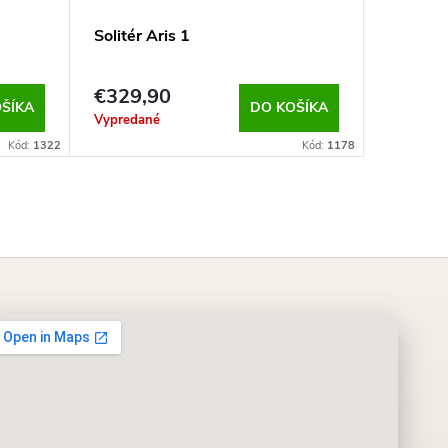
Solitér Aris 1
Soliter 
€329,90
€100
ŠÍKA
DO KOŠÍKA
Vypredané
Sklad
Kód:
1322
Kód:
1178