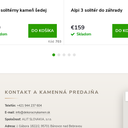
 solitérny kameň šedej
Alpi 3 solitér do záhrady
9
€159
DO KOŠÍKA
DO KO
adom
Skladom
Kód:
703
KONTAKT A KAMENNÁ PREDAJŇA
Telefón:
+421 944 237 604
E-mail:
info@dekoracnykamen.sk
Spoločnosť:
ALIT SLOVAKIA, s.r.o.
Adresa:
J. Gábora 1822/2, 95701 Bánovce nad Bebravou