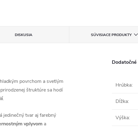
DISKUSIA
SÚVISIACE PRODUKTY
Dodatočné
hladkým povrchom a svetlým
Hrúbka
:
 prirodzenej štruktúre sa hodí
ií
.
Dĺžka
:
á jedinečný tvar aj farebný
Výška
:
ternostným vplyvom
a