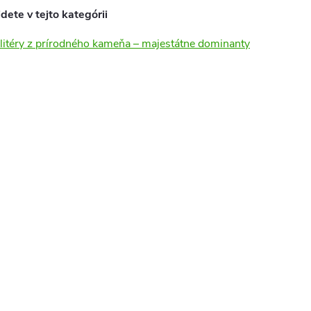
dete v tejto kategórii
litéry z prírodného kameňa – majestátne dominanty