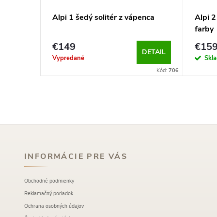
Alpi 1 šedý solitér z vápenca
Alpi 2
farby
€149
€15
KOŠÍKA
DETAIL
Vypredané
Skl
Kód:
1334
Kód:
706
INFORMÁCIE PRE VÁS
Obchodné podmienky
Reklamačný poriadok
Ochrana osobných údajov