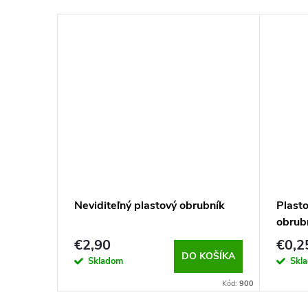
Neviditeľný plastový obrubník
Plasto
obrub
€2,90
€0,2
DO KOŠÍKA
Skladom
Skl
Kód:
900