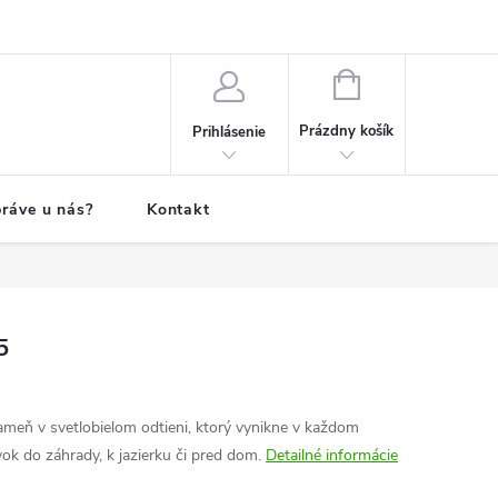
NÁKUPNÝ
KOŠÍK
Prázdny košík
Prihlásenie
ráve u nás?
Kontakt
5
ameň v svetlobielom odtieni, ktorý vynikne v každom
vok do záhrady, k jazierku či pred dom.
Detailné informácie