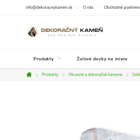
Prejsť
info@dekoracnykamen.sk
O nás
Obchodné podmien
na
obsah
Produkty
Žulové dosky na mieru
Produkty
Okrasné a dekoračné kamene
Soli
Domov