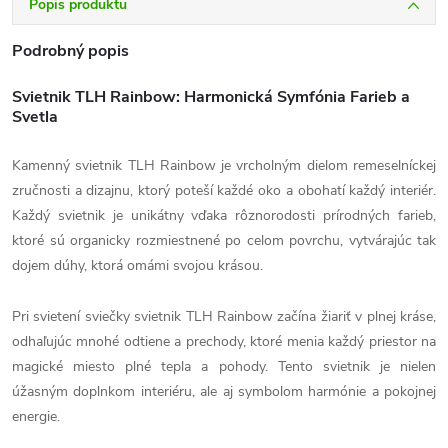
Popis produktu
Podrobný popis
Svietnik TLH Rainbow: Harmonická Symfónia Farieb a
Svetla
Kamenný svietnik TLH Rainbow je vrcholným dielom remeselníckej
zručnosti a dizajnu, ktorý poteší každé oko a obohatí každý interiér.
Každý svietnik je unikátny vďaka rôznorodosti prírodných farieb,
ktoré sú organicky rozmiestnené po celom povrchu, vytvárajúc tak
dojem dúhy, ktorá omámi svojou krásou.
Pri svietení sviečky svietnik TLH Rainbow začína žiariť v plnej kráse,
odhaľujúc mnohé odtiene a prechody, ktoré menia každý priestor na
magické miesto plné tepla a pohody. Tento svietnik je nielen
úžasným doplnkom interiéru, ale aj symbolom harmónie a pokojnej
energie.