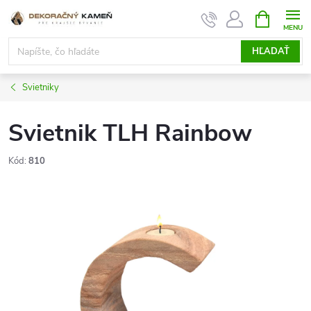
Prejsť
NÁKUPN
KOŠÍK
na
obsah
HĽADAŤ
Svietniky
Svietnik TLH Rainbow
Kód:
810