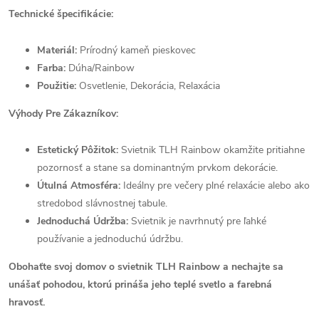
Technické špecifikácie:
Materiál:
Prírodný kameň pieskovec
Farba:
Dúha/Rainbow
Použitie:
Osvetlenie, Dekorácia, Relaxácia
Výhody Pre Zákazníkov:
Estetický Pôžitok:
Svietnik TLH Rainbow okamžite pritiahne
pozornosť a stane sa dominantným prvkom dekorácie.
Útulná Atmosféra:
Ideálny pre večery plné relaxácie alebo ako
stredobod slávnostnej tabule.
Jednoduchá Údržba:
Svietnik je navrhnutý pre ľahké
používanie a jednoduchú údržbu.
Obohaťte svoj domov o svietnik TLH Rainbow a nechajte sa
unášať pohodou, ktorú prináša jeho teplé svetlo a farebná
hravosť.