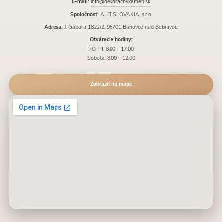
E-mail:
info@dekoracnykamen.sk
Spoločnosť:
ALIT SLOVAKIA, s.r.o.
Adresa:
J. Gábora 1822/2, 95701 Bánovce nad Bebravou
Otváracie hodiny:
PO–PI: 8:00 – 17:00
Sobota: 8:00 – 12:00
Zobraziť na mape