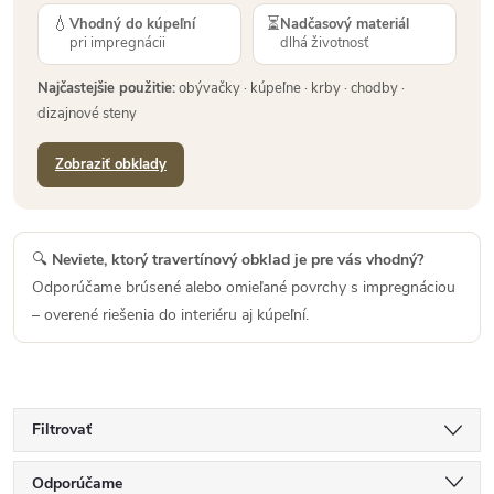
💧
⏳
Vhodný do kúpeľní
Nadčasový materiál
pri impregnácii
dlhá životnosť
Najčastejšie použitie:
obývačky · kúpeľne · krby · chodby ·
dizajnové steny
Zobraziť obklady
🔍
Neviete, ktorý travertínový obklad je pre vás vhodný?
Odporúčame brúsené alebo omieľané povrchy s impregnáciou
– overené riešenia do interiéru aj kúpeľní.
Filtrovať
R
Odporúčame