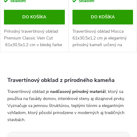
Skladom
Skladom
DO KOŠÍKA
DO KOŠÍKA
Prírodný travertínový obklad
Travertínový obklad Mocca
Premium Classic Vein Cut
61x30,5x1,2 cm je elegantný
61x30,5x1,2 cm v bledej farbe
prírodný kameň určený na
classic, ktorý je najobľúbenejší
obklad stien v interiéri aj
zo všetkých travertínov.
exteriéri.
O
v
l
Travertínový obklad z prírodného kameňa
á
d
Travertínový obklad je
nadčasový prírodný materiál
, ktorý sa
a
používa na fasády domov, interiérové steny aj dizajnové prvky.
c
Vyznačuje sa jemnou štruktúrou, teplými tónmi a elegantným
i
vzhľadom, ktorý pôsobí prirodzene v moderných aj tradičných
e
stavbách.
p
r
v