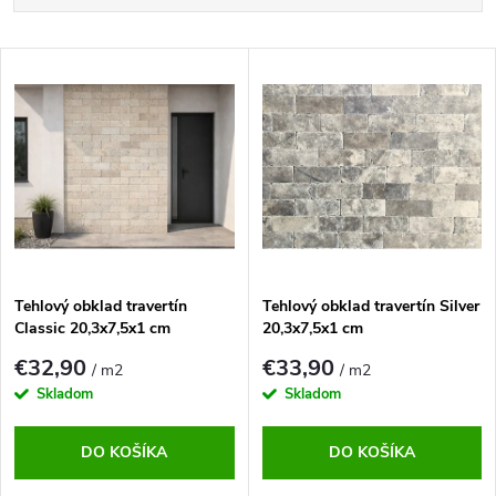
a
d
Najlacnejšie
e
V
n
Najdrahšie
ý
i
p
Najpredávanejšie
e
i
p
s
Abecedne
r
p
o
r
d
o
u
d
k
u
t
Tehlový obklad travertín
Tehlový obklad travertín Silver
k
Classic 20,3x7,5x1 cm
20,3x7,5x1 cm
o
t
v
o
€32,90
€33,90
/ m2
/ m2
v
Skladom
Skladom
DO KOŠÍKA
DO KOŠÍKA