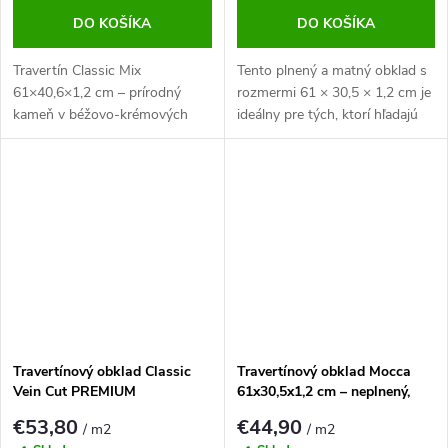
DO KOŠÍKA
DO KOŠÍKA
Travertín Classic Mix
Tento plnený a matný obklad s
61×40,6×1,2 cm – prírodný
rozmermi 61 × 30,5 × 1,2 cm je
kameň v béžovo-krémových
ideálny pre tých, ktorí hľadajú
tónoch. Neplnený, matný
moderný a elegantný prírodný
povrch s omieľanými hranami.
materiál, ktorý vyžaruje luxus a
Ideálny na dlažbu aj obklady.
trvácnosť.
Travertínový obklad Classic
Travertínový obklad Mocca
Vein Cut PREMIUM
61x30,5x1,2 cm – neplnený,
matný prírodný kameň na
€53,80
€44,90
/ m2
/ m2
stenu