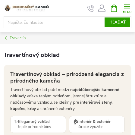
Prejsť
NÁKUPN
KOŠÍK
na
obsah
HĽADAŤ
Travertín
Travertínový obklad
Travertínový obklad – prirodzená elegancia z
prírodného kameňa
Travertínový obklad patrí medzi
najobľúbenejšie kamenné
obklady
vďaka teplým odtieňom, jemnej štruktúre a
nadčasovému vzhľadu. Je ideálny pre
interiérové steny,
kúpeľne, krby
a chránené exteriéry.
✨
🏠
Elegantný vzhľad
Interiér & exteriér
teplé prírodné tóny
široké využitie