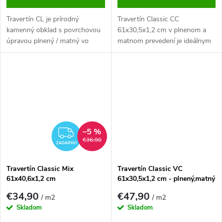
Travertín CL je prírodný
Travertín Classic CC
kamenný obklad s povrchovou
61x30,5x1,2 cm v plnenom a
úpravou plnený / matný vo
matnom prevedení je ideálnym
formáte 81 × 40,6 × 1,2 cm.
materiálom pre široké spektrum
Nadčasový materiál vhodný do
exteriérových a interiérových
interiéru aj exteriéru.
aplikácií. Tento kvalitný prírodný
kameň poskytuje eleganciu a
nadčasovú krásu, pričom je...
–5 %
ZADARMO
€36,90
ZADARMO
Travertín Classic Mix
Travertín Classic VC
61x40,6x1,2 cm
61x30,5x1,2 cm - plnený,matný
€34,90
€47,90
/ m2
/ m2
Skladom
Skladom