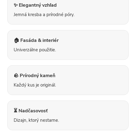
k
✨ Elegantný vzhľad
y
Jemná kresba a prírodné póry.
v
ý
p
i
s
🏠 Fasáda & interiér
u
Univerzálne použitie.
🪨 Prírodný kameň
Každý kus je originál.
⏳ Nadčasovosť
Dizajn, ktorý nestarne.