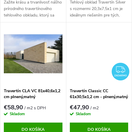
Zažite krásu a trvanlivosť nášho
Tehlový obklad Travertín Silver
prírodného travertínového
s rozmermi 20,3x7,5x1 cm je
tehlového obkladu, ktorý sa
ideálnym riešením pre tých,
stane dokonalým prvkom v
ktorí hľadajú elegantný a
každom modernom aj
nadčasový vzhľad s prírodnou
klasickom dizajne.
textúrou.
Z
ZADARMO
Travertín CLA VC 81x40,6x1,2
Travertín Classic CC
cm plnený,matný
61x30,5x1,2 cm - plnený,matný
€58,90
€47,90
/ m2 s DPH
/ m2
Skladom
Skladom
DO KOŠÍKA
DO KOŠÍKA