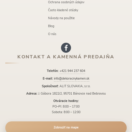
Ochrana osobných údajov
Často kladené otázky
Návody na použitie
Blog
O nás
KONTAKT A KAMENNÁ PREDAJŇA
Telefón:
+421 944 237 604
E-mail:
info@dekoracnykamen.sk
Spoločnosť:
ALIT SLOVAKIA, s.r.o.
Adresa:
J. Gábora 1822/2, 95701 Bánovce nad Bebravou
Otváracie hodiny:
PO–PI: 8:00 – 17:00
Sobota: 8:00 – 12:00
Zobraziť na mape