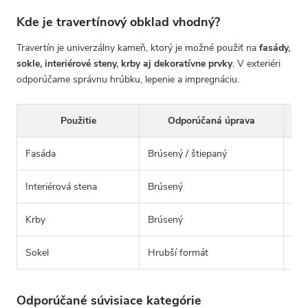
Kde je travertínový obklad vhodný?
Travertín je univerzálny kameň, ktorý je možné použiť na
fasády,
sokle, interiérové steny, krby aj dekoratívne prvky
. V exteriéri
odporúčame správnu hrúbku, lepenie a impregnáciu.
Použitie
Odporúčaná úprava
Fasáda
Brúsený / štiepaný
⭐⭐
Interiérová stena
Brúsený
⭐⭐
Krby
Brúsený
⭐⭐
Sokel
Hrubší formát
⭐⭐
Odporúčané súvisiace kategórie