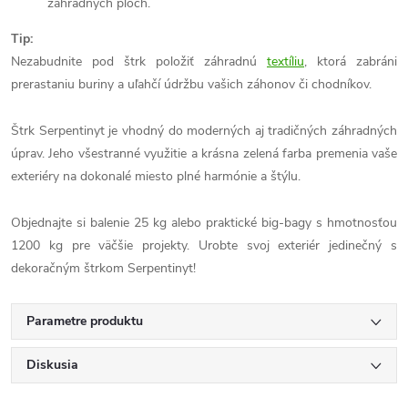
záhradných plôch.
Tip:
Nezabudnite pod štrk položiť záhradnú
textíliu
, ktorá zabráni
prerastaniu buriny a uľahčí údržbu vašich záhonov či chodníkov.
Štrk Serpentinyt je vhodný do moderných aj tradičných záhradných
úprav. Jeho všestranné využitie a krásna zelená farba premenia vaše
exteriéry na dokonalé miesto plné harmónie a štýlu.
Objednajte si balenie 25 kg alebo praktické big-bagy s hmotnosťou
1200 kg pre väčšie projekty. Urobte svoj exteriér jedinečný s
dekoračným štrkom Serpentinyt!
Parametre produktu
Diskusia