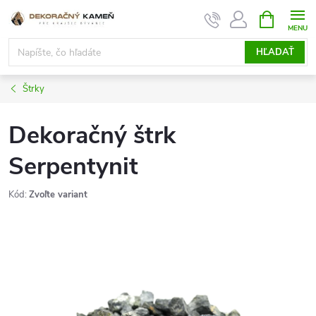
Prejsť
NÁKUPN
KOŠÍK
na
obsah
HĽADAŤ
Štrky
Dekoračný štrk
Serpentynit
Kód:
Zvoľte variant