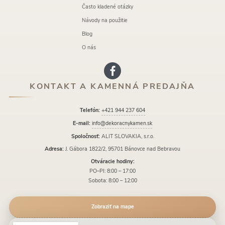
Často kladené otázky
Návody na použitie
Blog
O nás
KONTAKT A KAMENNÁ PREDAJŇA
Telefón:
+421 944 237 604
E-mail:
info@dekoracnykamen.sk
Spoločnosť:
ALIT SLOVAKIA, s.r.o.
Adresa:
J. Gábora 1822/2, 95701 Bánovce nad Bebravou
Otváracie hodiny:
PO–PI: 8:00 – 17:00
Sobota: 8:00 – 12:00
Zobraziť na mape