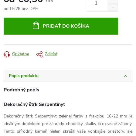
/ ks
od
€5,28
bez DPH
Jednotková
cena:
PRIDAŤ DO KOŠÍKA
Opýtať sa
Zdieľať
Popis produktu
Podrobný popis
Dekoračný štrk Serpentinyt
Dekoračný štrk Serpentinyt zelenej farby s frakciou 16-22 mm je
ideálnym doplnkom pre záhrady, chodníky, skalky či okrasné záhony.
Tento prírodný kameň nielen skrášli vaše vonkajšie priestory, ale