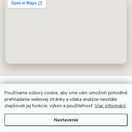
Používame súbory cookie, aby sme vám umožnili pohodlné
prehliadanie webovej stránky a vďaka analýze neustále
Z
ALIT SLOVAKIA
zlepšovali jej funkcie, výkon a použiteľnosť.
Viac informácií
á
p
Nastavenie
ä
Copyright 2026
Dekoračný kameň
. Všetky práva vyhradené.
Upraviť
t